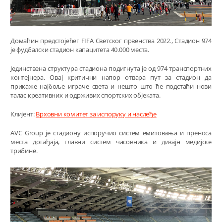
Домаћин предстојећег
FIFA
Светског првенства 2022
.
, Стадион 974
је фудбалски стадион капацитета 40.000 места.
Јединствена структура стадиона подигнута је од 974 транспортних
контејнера. Овај критични напор отвара пут за стадион да
прикаже најбоље играче света и нешто што ће подстаћи нови
талас креативних и одрживих спортских објеката.
Клијент:
Врховни комитет за испоруку и наслеђе
AVC
Group
је стадиону испоручио систем емитовања и преноса
места догађаја, главни систем часовника и дизајн медијске
трибине.