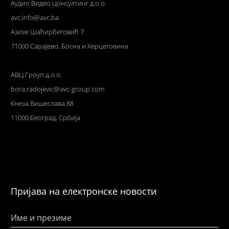
Аудио Видео Цонсултинг д.о.о.
avc.info@avc.ba
Азизе Шаћирбеговић 7
71000 Сарајево, Босна и Херцеговина
АВЦ Гроуп д.о.о.
bora.radojevic@avc-group.com
Кнеза Вишеслава 88
11000 Београд, Србија
Пријава на електронске новости
Име и презиме