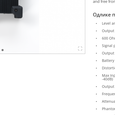
and free fr
Одлике п
Level 
Output
600 O
Signal 
Output 
Battery
Distort
Max Inp
-40dB)
Output 
Frequen
Attenua
Phantom