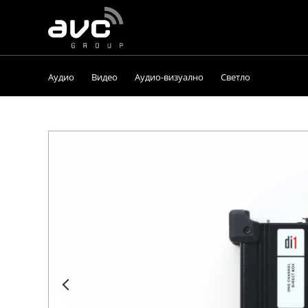
AVC
Group
Аудио
Видео
Аудио-визуално
Светло