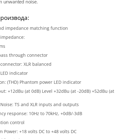
om unwanted noise.
роизвода:
and impedance matching function
 impedance:
hms
pass through connector
connector: XLR balanced
 LED indicator
ion: (THD) Phantom power LED indicator
ut: +12dBu (at 0dB) Level +32dBu (at -20dB) +52dBu (at
Noise: TS and XLR inputs and outputs
cy response: 10Hz to 70kHz, +0dB/-3dB
tion control
 Power: +18 volts DC to +48 volts DC