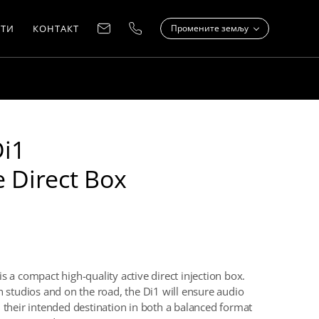
ТИ
КОНТАКТ
Промените земљу
Di1
e Direct Box
s a compact high-quality active direct injection box.
h studios and on the road, the Di1 will ensure audio
h their intended destination in both a balanced format