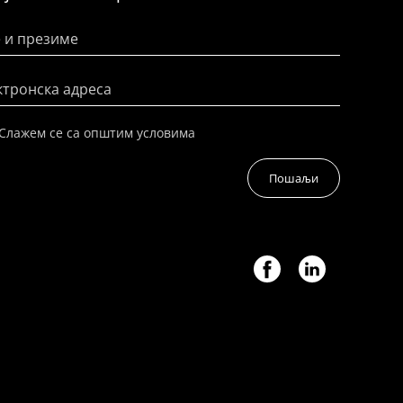
 и презиме
ктронска адреса
Слажем се са општим условима
Пошаљи