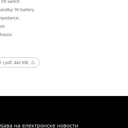
lift switch
andby: 9V battery
Impedance:
Ohm
hassis
 (.pdf, 442 KB)
јава на електронске новости