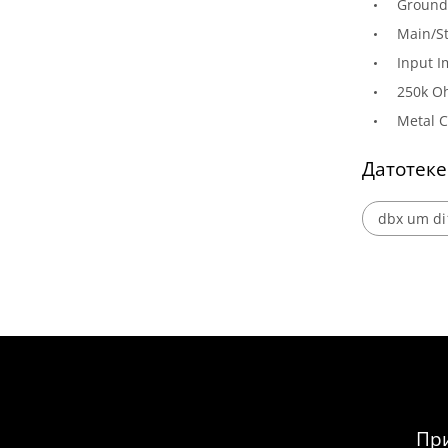
Ground 
Main/St
Input 
250k 
Metal C
Датотеке
dbx um di1
При