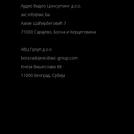
Аудио Видео Цонсултинг д.о.о.
avc.info@avc.ba
Азизе Шаћирбеговић 7
71000 Сарајево, Босна и Херцеговина
АВЦ Гроуп д.о.о.
bora.radojevic@avc-group.com
Кнеза Вишеслава 88
11000 Београд, Србија