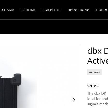
О НАМА
РЕШЕЊА
РЕФЕРЕНЦЕ
ПРОИЗВОДИ
НОВОС
dbx 
Activ
Активни
Опис
The dbx Di1 i
Ideal for bot
signals reac