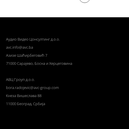
Аудио Видео Цонсултинг д.о.о.
avc.info@avc.ba
Азизе Шаћирбеговић 7
71000 Сарајево, Босна и Херцеговина
АВЦ Гроуп д.о.о.
bora.radojevic@avc-group.com
Кнеза Вишеслава 88
11000 Београд, Србија