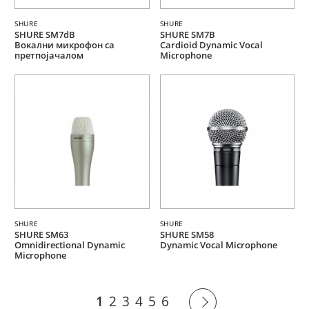
SHURE
SHURE
SHURE SM7dB
SHURE SM7B
Вокални микрофон са
Cardioid Dynamic Vocal
претпојачалом
Microphone
SHURE
SHURE
SHURE SM63
SHURE SM58
Omnidirectional Dynamic
Dynamic Vocal Microphone
Microphone
1
2
3
4
5
6