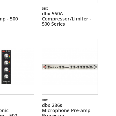
DBX
dbx 560A
mp - 500
Compressor/Limiter -
500 Series
DBX
dbx 286s
onic
Microphone Pre-amp
er - 500
Processor