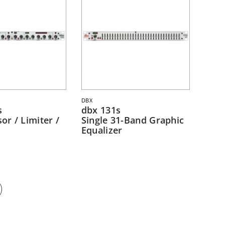
DBX
s
dbx 131s
r / Limiter /
Single 31-Band Graphic
Equalizer