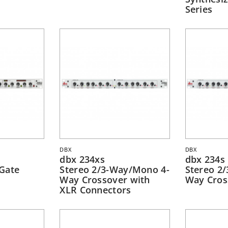
Series
DBX
DBX
dbx 234xs
dbx 234s
Gate
Stereo 2/3-Way/Mono 4-
Stereo 2
Way Crossover with
Way Cros
XLR Connectors