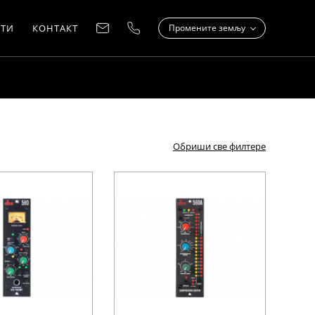
ТИ
КОНТАКТ
Промените земљу
Обриши све филтере