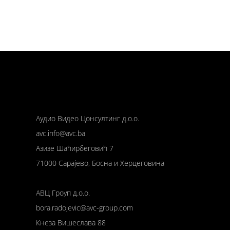
Аудио Видео Цонсултинг д.о.о.
avc.info@avc.ba
Азизе Шаћирбеговић 7
71000 Сарајево, Босна и Херцеговина
АВЦ Гроуп д.о.о.
bora.radojevic@avc-group.com
Кнеза Вишеслава 88