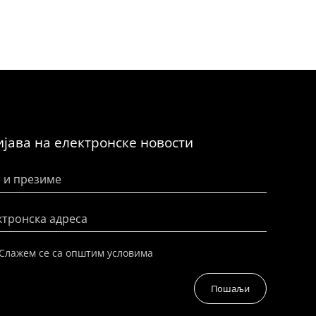
јава на електронске новости
 и презиме
ктронска адреса
Слажем се са општим условима
Пошаљи