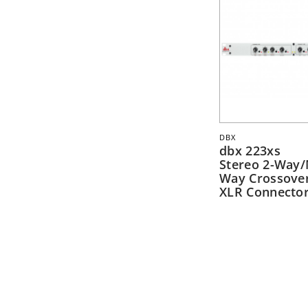
DBX
dbx 223xs
Stereo 2-Way/
Way Crossover
XLR Connecto