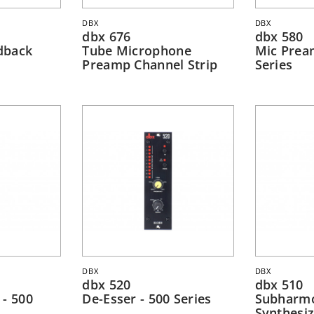
DBX
DBX
dbx 676
dbx 580
dback
Tube Microphone
Mic Prea
Preamp Channel Strip
Series
DBX
DBX
dbx 520
dbx 510
 - 500
De-Esser - 500 Series
Subharm
Synthesiz