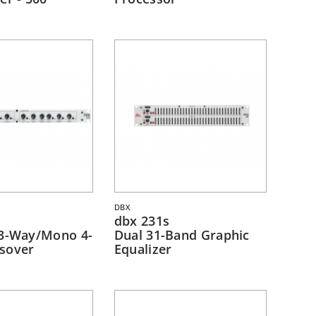
DBX
dbx 231s
/3-Way/Mono 4-
Dual 31-Band Graphic
sover
Equalizer