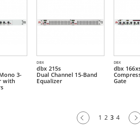
DBX
DBX
dbx 215s
dbx 166x
Mono 3-
Dual Channel 15-Band
Compresso
 with
Equalizer
Gate
rs
1
2
3
4