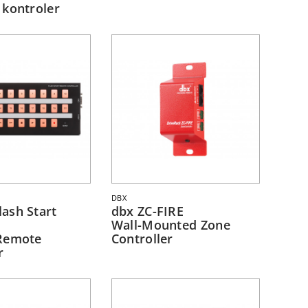
 kontroler
DBX
ash Start
dbx ZC-FIRE
Wall-Mounted Zone
Remote
Controller
r