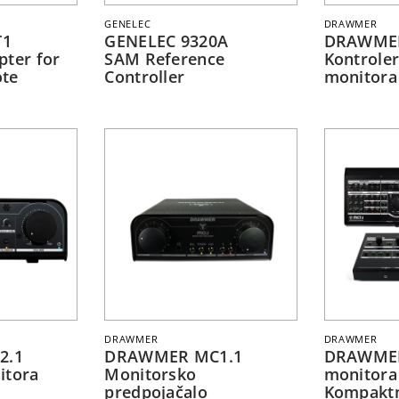
GENELEC
DRAWMER
T1
GENELEC 9320A
DRAWMER
pter for
SAM Reference
Kontrole
ote
Controller
monitora
DRAWMER
DRAWMER
2.1
DRAWMER MC1.1
DRAWMER
itora
Monitorsko
monitora
predpojačalo
Kompaktni