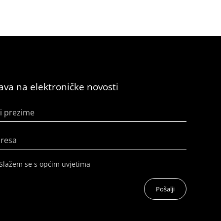
java na elektroničke novosti
i prezime
dresa
Slažem se s općim uvjetima
Pošalji