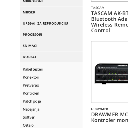
MIKROFONI
TASCAM
TASCAM AK-B
MIKSERI
Bluetooth Ada
UREĐAJI ZA REPRODUKCIJU
Wireless Rem
Control
PROCESORI
SNIMAČI
DODACI
Kabel testeri
Konektori
Pretvarači
Kontroleri
Patch polja
Napajanja
DRAWMER
DRAWMER MC
Softver
Kontroler mon
Ostalo