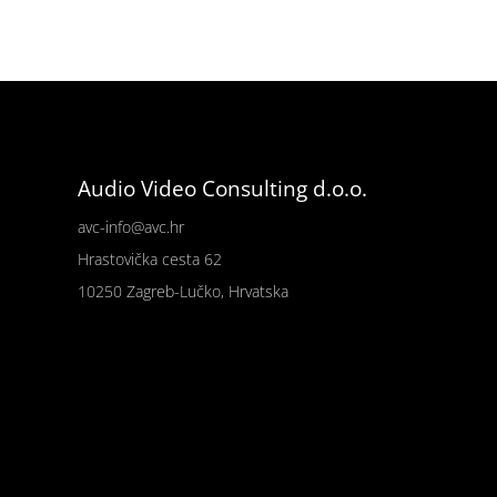
Audio Video Consulting d.o.o.
avc-info@avc.hr
Hrastovička cesta 62
10250 Zagreb-Lučko, Hrvatska