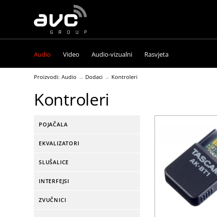
AVC
Group
Audio
Video
Audio-vizualni
Rasvjeta
Proizvodi:
Audio
Dodaci
Kontroleri
Kontroleri
POJAČALA
EKVALIZATORI
SLUŠALICE
INTERFEJSI
ZVUČNICI