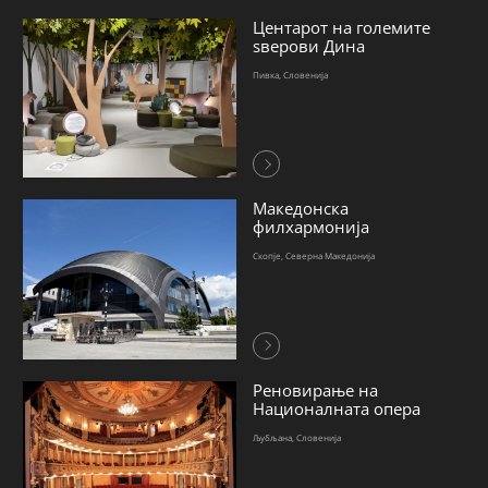
Центарот на големите
ѕверови Дина
Пивка, Словенија
Македонска
филхармонија
Скопје, Северна Македонија
Реновирање на
Националната опера
Љубљана, Словенија