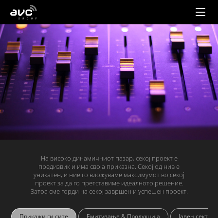
AVC
Group
На високо динамичниот пазар, секој проект е
предизвик и има своја приказна. Секој од нив е
уникатен, и ние го вложуваме максимумот во секој
проект за да го претставиме идеалното решение.
Затоа сме горди на секој завршен и успешен проект.
Прикажи ги сите
Емитување & Продукција
Јавен сектор