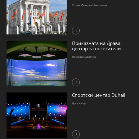
Скопје, Северна Македонија
Приказната на Драва-
центар за посетители
Носковци, Хрватска
Спортски центар Duhail
Доха, Катар