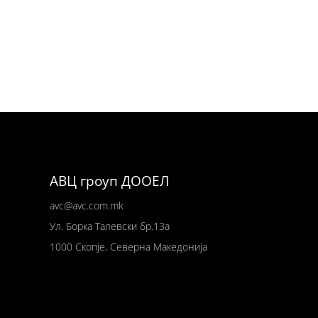
АВЦ гроуп ДООЕЛ
avc@avc.com.mk
Ул
. Борка Талевски бр.13а
1000 Скопје,
Северна Македонија