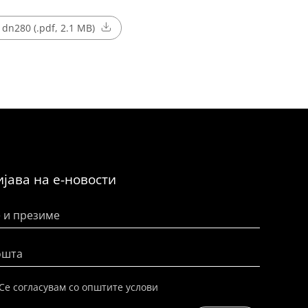
dn280 (.pdf, 2.1 MB)
јава на е-новости
 и презиме
ошта
Се согласувам со општите услови