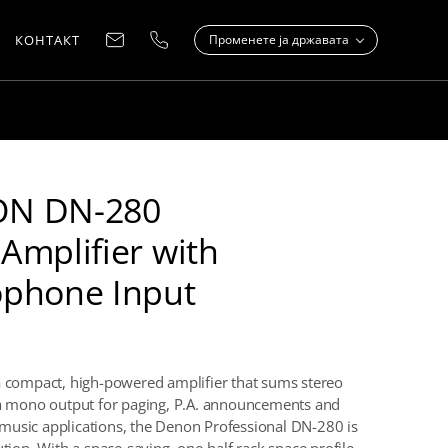
КОНТАКТ
Променете ja државата
N DN-280
Amplifier with
ophone Input
a compact, high-powered amplifier that sums stereo
 a mono output for paging, P.A. announcements and
usic applications, the Denon Professional DN-280 is