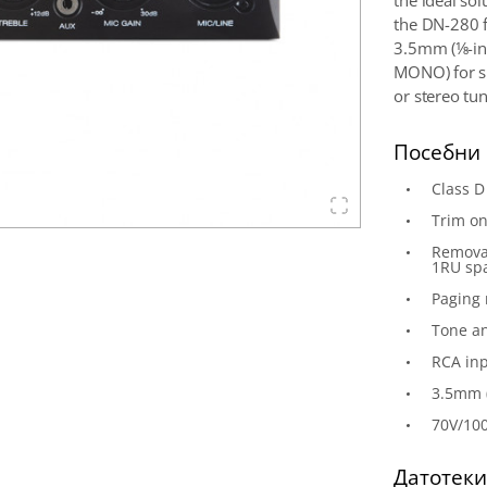
the ideal sol
the DN-280 f
3.5mm (1⁄8-i
MONO) for si
or stereo tun
Посебни 
Class 
Trim on
Removab
1RU sp
Paging 
Tone a
RCA in
3.5mm (
70V/10
Датотек