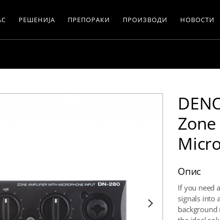
АС
РЕШЕНИЈА
ПРЕПОРАКИ
ПРОИЗВОДИ
НОВОСТИ
DENO
Zone 
Micr
Опис
If you need 
signals into
background m