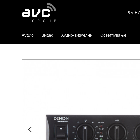
ЗА Н
AVC
Group
Аудио
Видео
Аудио-визуелни
Осветлување