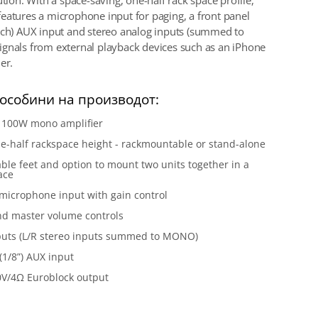
ution. With a space-saving, one-half rack space profile,
eatures a microphone input for paging, a front panel
nch) AUX input and stereo analog inputs (summed to
gnals from external playback devices such as an iPhone
er.
особини на производот:
D 100W mono amplifier
e-half rackspace height - rackmountable or stand-alone
le feet and option to mount two units together in a
ace
microphone input with gain control
nd master volume controls
puts (L/R stereo inputs summed to MONO)
1/8”) AUX input
0V/4Ω Euroblock output
и