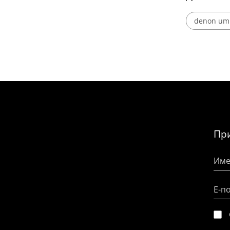
denon um 
При
Име
Е-п