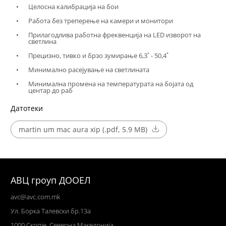
Целосна калибрација на бои
Работа без треперење на камери и монитори
Прилагодлива работна фреквенција на LED изворот на
светлина
Прецизно, тивко и брзо зумирање 6,3˚ - 50,4˚
Минимално расејување на светлината
Минимална промена на температурата на бојата од
центар до раб
Датотеки
martin um mac aura xip (.pdf, 5.9 MB)
АВЦ гроуп ДООЕЛ
avc@avc.com.mk
Ул
. Борка Талевски бр.13а
1000 Скопје,
Северна Македонија