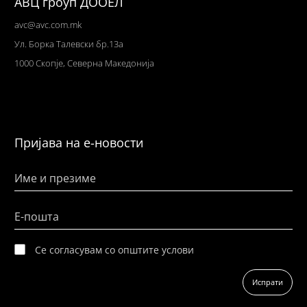
АВЦ гроуп ДООЕЛ
avc@avc.com.mk
Ул
. Борка Талевски бр.13а
1000 Скопје,
Северна Македонија
Пријава на е-новости
Име и презиме
Е-пошта
Се согласувам со општите услови
Испрати