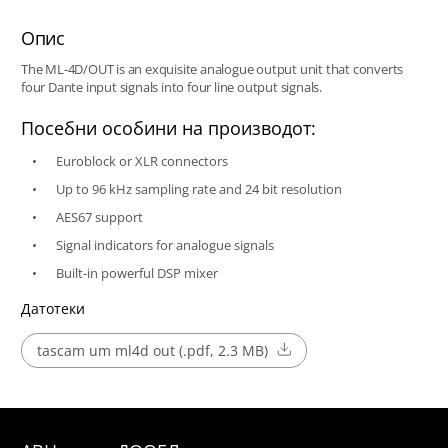
Опис
The ML-4D/OUT is an exquisite analogue output unit that converts
four Dante input signals into four line output signals.
Посебни особини на производот:
Euroblock or XLR connectors
Up to 96 kHz sampling rate and 24 bit resolution
AES67 support
Signal indicators for analogue signals
Built-in powerful DSP mixer
Датотеки
tascam um ml4d out (.pdf, 2.3 MB)