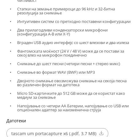
читливост
Стапки на земање примероци до 96 kHz и 32-битна
резолуција за снимање
Интуитивен систем со претходно поставени конфигурации
Два прилагодливи кондензаторски микрофони
(конфигурација A-B или X-Y)
Вграден USB аудио интерфејс со шест влезови и два излеза
Фантомската моќност (24 V / 48 V) може да се постави за
секој влез на микрофон поединечно
Снимање до шест песни (четири песни + стерео микс)
Снимање во формат WAV (BWF) или MP3
Двојното снимање овозможува снимање на секоја песна
во различен формат на датотека
Micro SD-картичките до 512 GB може да се користат како
медиум за снимање
Напојување со четири AA батерии, напојување со USB или
опционален адаптер за наизменична струја
Датотеки
tascam um portacapture x6 (.pdf, 3.7 MB)