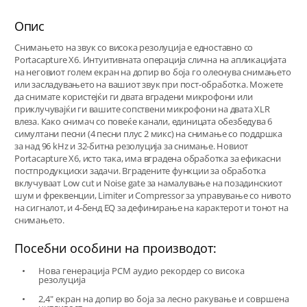
Опис
Снимањето на звук со висока резолуција е едноставно со
Portacapture X6. Интуитивната операција слична на апликацијата
на неговиот голем екран на допир во боја го олеснува снимањето
или засладувањето на вашиот звук при пост-обработка. Можете
да снимате користејќи ги двата вградени микрофони или
приклучувајќи ги вашите сопствени микрофони на двата XLR
влеза. Како снимач со повеќе канали, единицата обезбедува 6
симултани песни (4 песни плус 2 микс) на снимање со поддршка
за над 96 kHz и 32-битна резолуција за снимање. Новиот
Portacapture X6, исто така, има вградена обработка за ефикасни
постпродукциски задачи. Вградените функции за обработка
вклучуваат Low cut и Noise gate за намалување на позадинскиот
шум и фреквенции, Limiter и Compressor за управување со нивото
на сигналот, и 4-бенд EQ за дефинирање на карактерот и тонот на
снимањето.
Посебни особини на производот:
Нова генерација PCM аудио рекордер со висока
резолуција
2,4" екран на допир во боја за лесно ракување и совршена