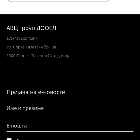
АВЦ гроуп ДООЕЛ
avc@avc.com.mk
Ул
. Борка Талевски бр.13а
1000 Скопје,
Северна Македонија
Пријава на е-новости
Име и презиме
Е-пошта