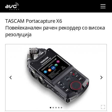
AVC
Group
TASCAM Portacapture X6
Повеќеканален рачен рекордер со висока
резолуција