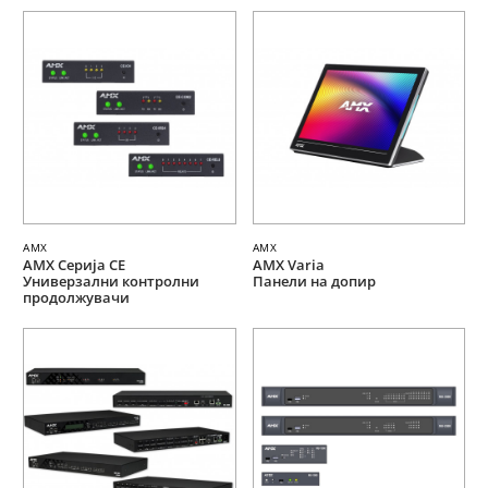
AMX
AMX
AMX Серија CE
AMX Varia
Универзални контролни
Панели на допир
продолжувачи