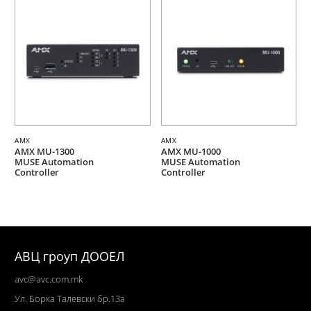
AMX
AMX
AMX MU-1300
AMX MU-1000
MUSE Automation
MUSE Automation
Controller
Controller
АВЦ гроуп ДООЕЛ
avc@avc.com.mk
Ул
. Борка Талевски бр.13а