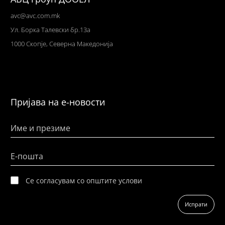
avc@avc.com.mk
Ул
. Борка Талевски бр.13а
1000 Скопје,
Северна Македонија
Пријава на е-новости
Име и презиме
Е-пошта
Се согласувам со општите услови
Испрати