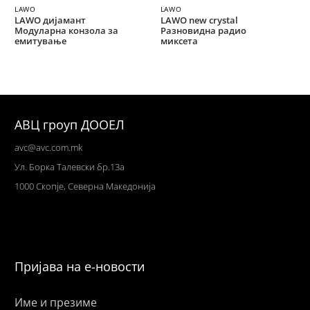
LAWO
LAWO
LAWO дијамант
LAWO new crystal
Модуларна конзола за
Разновидна радио
емитување
миксета
АВЦ гроуп ДООЕЛ
avc@avc.com.mk
Ул
. Борка Талевски бр.13а
1000 Скопје,
Северна Македонија
Пријава на е-новости
Име и презиме