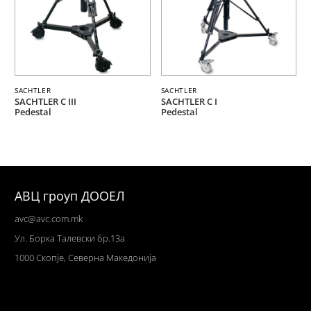
SACHTLER
SACHTLER
SACHTLER C III
SACHTLER C I
Pedestal
Pedestal
АВЦ гроуп ДООЕЛ
avc@avc.com.mk
Ул
. Борка Талевски бр.13а
1000 Скопје,
Северна Македонија