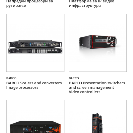
Напредни процесори за
Платформа за IP видео
рутирање
инфраструктура
BARCO
BARCO
BARCO Scalers and converters
BARCO Presentation switchers
Image processors
and screen management
Video controllers