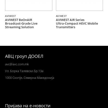
AVIWEST
AVIWEST
AVIWEST BeOnAIR
AVIWEST AIR Series
Broadcast-Grade Live
Ultra-Compact HEVC Mobile
Streaming Solution
Transmitters
АВЦ гроуп ДООЕЛ
avc@avc.com.mk
Ул
. Борка Талевски бр.13а
1000 Скопје,
Северна Македонија
Пријава на е-новости