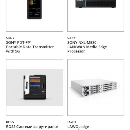
SONY
SONY
SONY PDT-FP1
SONY NXL-ME80
Portable Data Transmitter
LAN/WAN Media Edge
with 5G
Processor
ROSS
LAWO
ROSS Системи за рутирање
LAWO .edge