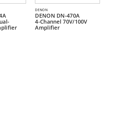
DENON
4A
DENON DN-470A
ual-
4-Channel 70V/100V
lifier
Amplifier