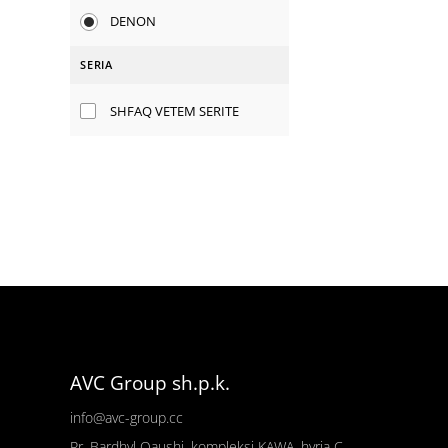
DENON
SERIA
SHFAQ VETEM SERITE
AVC Group sh.p.k.
info@avc-group.cc
Rr. Bardhyl Qaushi, kompleksi KAWA, hyrja C