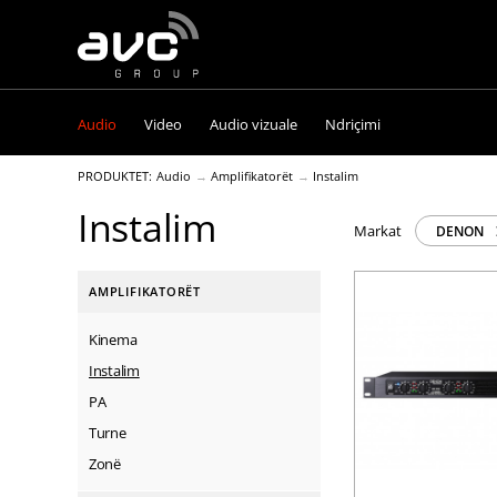
AVC
Group
Audio
Video
Audio vizuale
Ndriçimi
PRODUKTET:
Audio
Amplifikatorët
Instalim
Instalim
Markat
DENON
AMPLIFIKATORËT
Kinema
Instalim
PA
Turne
Zonë