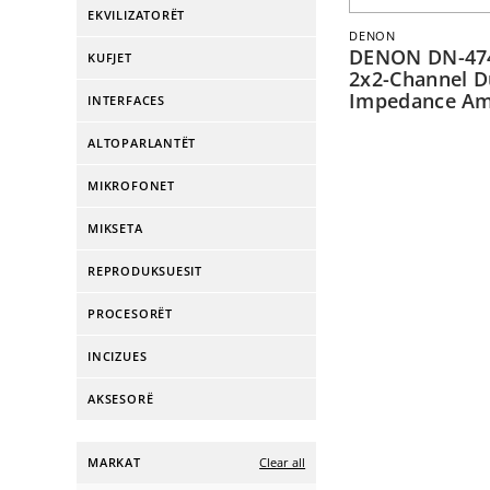
EKVILIZATORËT
DENON
DENON DN-47
KUFJET
2x2-Channel D
Impedance Amp
INTERFACES
ALTOPARLANTËT
MIKROFONET
MIKSETA
REPRODUKSUESIT
PROCESORËT
INCIZUES
AKSESORË
MARKAT
Clear all