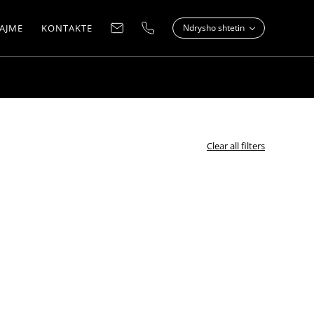
AJME
KONTAKTE
Ndrysho shtetin
Clear all filters