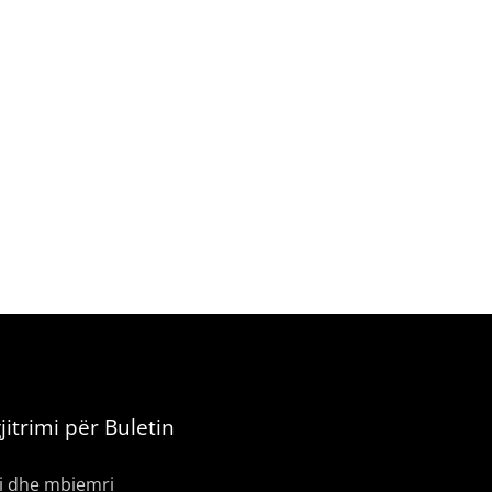
jitrimi për Buletin
i dhe mbiemri