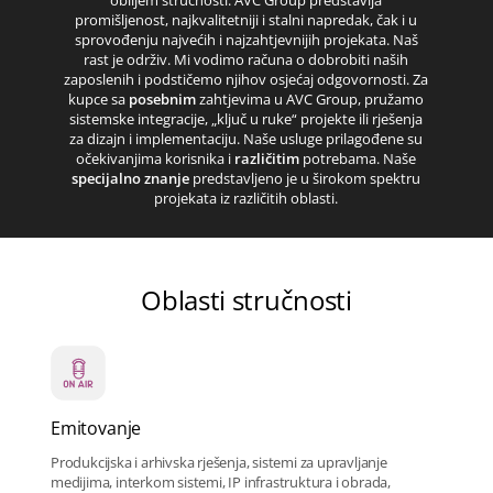
obiljem stručnosti. AVC Group predstavlja
promišljenost, najkvalitetniji i stalni napredak, čak i u
sprovođenju najvećih i najzahtjevnijih projekata. Naš
rast je održiv. Mi vodimo računa o dobrobiti naših
zaposlenih i podstičemo njihov osjećaj odgovornosti. Za
kupce sa
posebnim
zahtjevima u AVC Group, pružamo
sistemske integracije, „ključ u ruke“ projekte ili rješenja
za dizajn i implementaciju. Naše usluge prilagođene su
očekivanjima korisnika i
različitim
potrebama. Naše
specijalno znanje
predstavljeno je u širokom spektru
projekata iz različitih oblasti.
Oblasti stručnosti
Emitovanje
Produkcijska i arhivska rješenja, sistemi za upravljanje
medijima, interkom sistemi, IP infrastruktura i obrada,