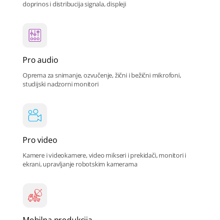
doprinos i distribucija signala, displeji
Pro audio
Oprema za snimanje, ozvučenje, žični i bežični mikrofoni,
studijski nadzorni monitori
Pro video
Kamere i videokamere, video mikseri i prekidači, monitori i
ekrani, upravljanje robotskim kamerama