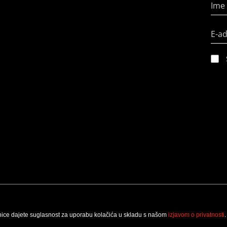
Ime 
E-a
nice dajete suglasnost za uporabu kolačića u skladu s našom
izjavom o privatnosti