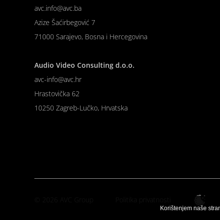
avc.info@avc.ba
Azize Šaćirbegović 7
71000 Sarajevo, Bosna i Hercegovina
Audio Video Consulting d.o.o.
avc-info@avc.hr
Hrastovička 62
10250 Zagreb-Lučko, Hrvatska
© 2026 AVC Group
Politika privatnosti
Korištenjem naše stra