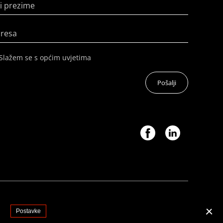
i prezime
dresa
Slažem se s općim uvjetima
Pošalji
.
Postavke