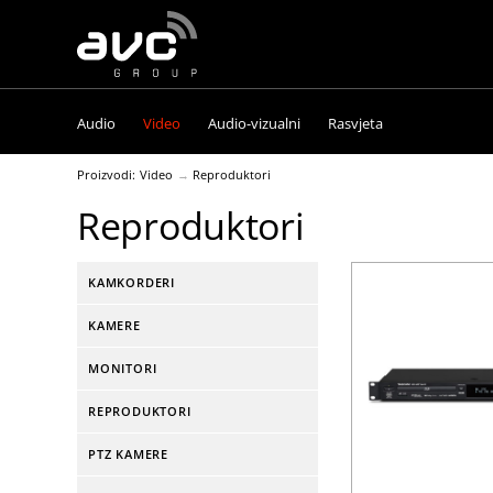
AVC
Group
Audio
Video
Audio-vizualni
Rasvjeta
Proizvodi:
Video
Reproduktori
Reproduktori
KAMKORDERI
KAMERE
MONITORI
REPRODUKTORI
PTZ KAMERE