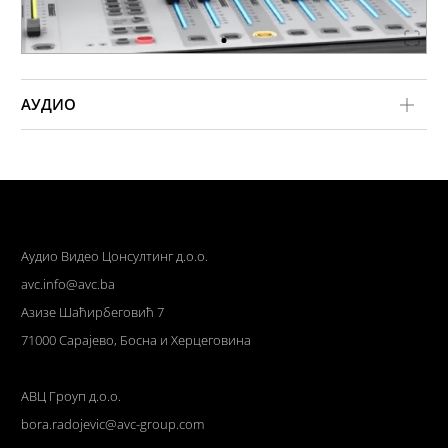
АУДИО
Аудио Видео Цонсултинг д.о.о.
avc.info@avc.ba
Азизе Шаћирбеговић 7
71000 Сарајево, Босна и Херцеговина
АВЦ Гроуп д.о.о.
bora.radojevic@avc-group.com