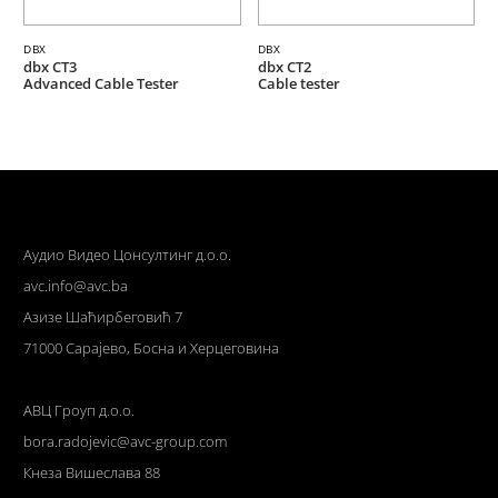
DBX
DBX
dbx CT3
dbx CT2
Advanced Cable Tester
Cable tester
Аудио Видео Цонсултинг д.о.о.
avc.info@avc.ba
Азизе Шаћирбеговић 7
71000 Сарајево, Босна и Херцеговина
АВЦ Гроуп д.о.о.
bora.radojevic@avc-group.com
Кнеза Вишеслава 88