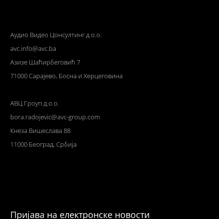
Аудио Видео Цонсултинг д.о.о.
avc.info@avc.ba
Азизе Шаћирбеговић 7
71000 Сарајево, Босна и Херцеговина
АВЦ Гроуп д.о.о.
bora.radojevic@avc-group.com
Кнеза Вишеслава 88
11000 Београд, Србија
Пријава на електронске новости