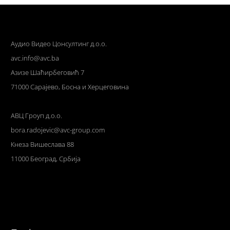
Аудио Видео Цонсултинг д.о.о.
avc.info@avc.ba
Азизе Шаћирбеговић 7
71000 Сарајево, Босна и Херцеговина
АВЦ Гроуп д.о.о.
bora.radojevic@avc-group.com
Кнеза Вишеслава 88
11000 Београд, Србија