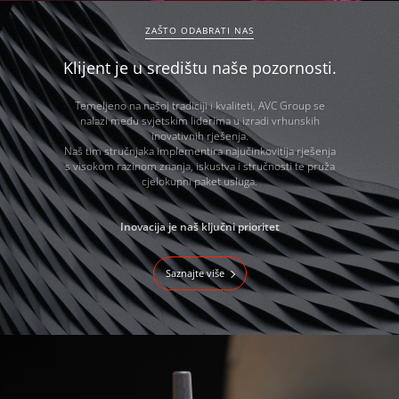
ZAŠTO ODABRATI NAS
Klijent je u središtu naše pozornosti.
Temeljeno na našoj tradiciji i kvaliteti, AVC Group se
nalazi među svjetskim liderima u izradi vrhunskih
inovativnih rješenja.
Naš tim stručnjaka implementira najučinkovitija rješenja
s visokom razinom znanja, iskustva i stručnosti te pruža
cjelokupni paket usluga.
Inovacija je naš ključni prioritet
Saznajte više