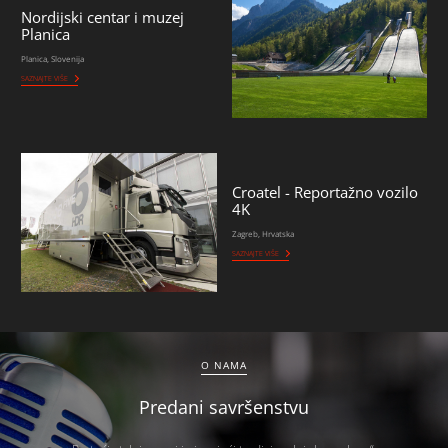
Nordijski centar i muzej
Planica
Planica, Slovenija
SAZNAJTE VIŠE
Croatel - Reportažno vozilo
4K
Zagreb, Hrvatska
SAZNAJTE VIŠE
O NAMA
Predani savršenstvu