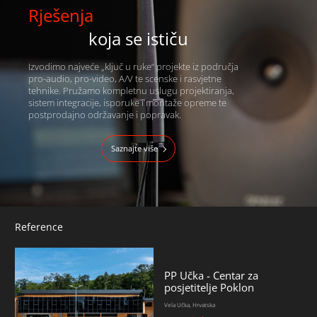
Rješenja
koja se ističu
Izvodimo najveće „ključ u ruke“ projekte iz područja
pro-audio, pro-video, A/V te scenske i rasvjetne
tehnike. Pružamo kompletnu uslugu projektiranja,
sistem integracije, isporuke i montaže opreme te
postprodajno održavanje i popravak.
Saznajte više
Reference
PP Učka - Centar za
posjetitelje Poklon
Vela Učka, Hrvatska