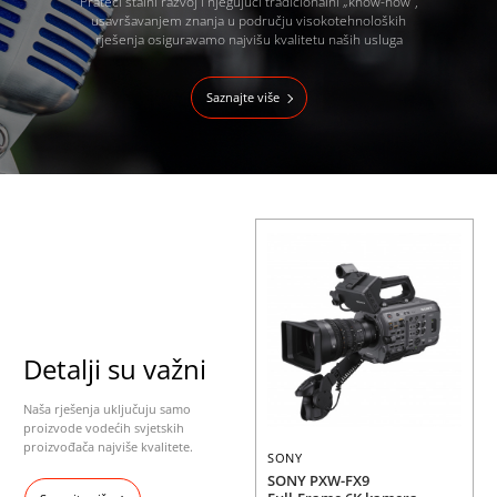
Prateći stalni razvoj i njegujući tradicionalni „know-how“,
usavršavanjem znanja u području visokotehnoloških
rješenja osiguravamo najvišu kvalitetu naših usluga
Saznajte više
Detalji su važni
Naša rješenja uključuju samo
proizvode vodećih svjetskih
proizvođača najviše kvalitete.
SONY
SONY PXW-FX9