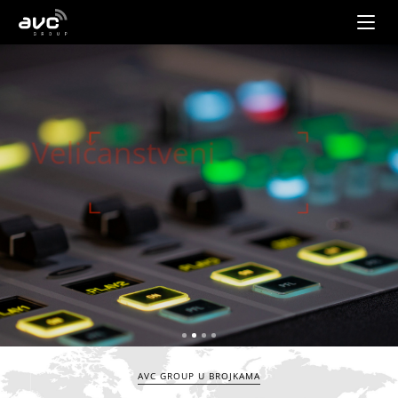
AVC
Group
Veličanstveni
u zvuku
Saznajte više
AVC GROUP U BROJKAMA