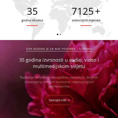
35
7900
+
godina iskustva
zadovoljnih klijenata
OVA GODINA JE ZA NAS POSEBNA – SLAVIMO
35 godina izvrsnosti u audio, video i
multimedijskom svijetu
Razdoblje obilježeno tehnološkim napretkom, brojnim
inovacijama, mnogim izazovima i neprocjenjivim
partnerstvima.
Saznajte više