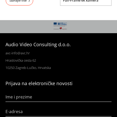
Full-Frame 6K kamera
Saznajte više
Audio Video Consulting d.o.o.
avc-info@avc.hr
Hrastovička cesta 62
10250 Zagreb-Lučko, Hrvatska
Prijava na elektroničke novosti
Ime i prezime
E-adresa