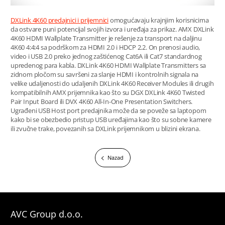
DXLink 4K60 predajnici i prijemnici
omogućavaju krajnjim korisnicima
da ostvare puni potencijal svojih izvora i uređaja za prikaz. AMX DXLink
4K60 HDMI Wallplate Transmitter je rešenje za transport na daljinu
4K60 4:4:4 sa podrškom za HDMI 2.0 i HDCP 2.2. On prenosi audio,
video i USB 2.0 preko jednog zaštićenog Cat6A ili Cat7 standardnog
upredenog para kabla. DXLink 4K60 HDMI Wallplate Transmitters sa
zidnom pločom su savršeni za slanje HDMI i kontrolnih signala na
velike udaljenosti do udaljenih DXLink 4K60 Receiver Modules ili drugih
kompatibilnih AMX prijemnika kao što su DGX DXLink 4K60 Twisted
Pair Input Board ili DVX 4K60 All-In-One Presentation Switchers.
Ugrađeni USB Host port predajnika može da se poveže sa laptopom
kako bi se obezbedio pristup USB uređajima kao što su sobne kamere
ili zvučne trake, povezanih sa DXLink prijemnikom u blizini ekrana.
Nazad
AVC Group d.o.o.