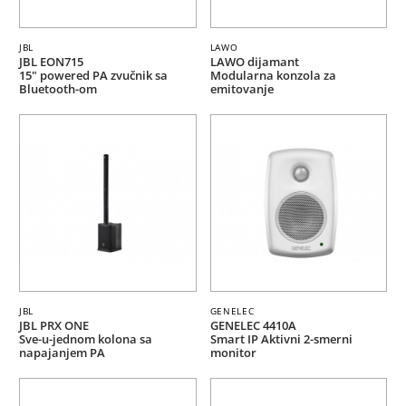
JBL
LAWO
JBL EON715
LAWO dijamant
15" powered PA zvučnik sa
Modularna konzola za
Bluetooth-om
emitovanje
JBL
GENELEC
JBL PRX ONE
GENELEC 4410A
Sve-u-jednom kolona sa
Smart IP Aktivni 2-smerni
napajanjem PA
monitor