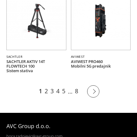
SACHTLER
AVIWEST
SACHTLER AKTIV 14T
AVIWEST PRO460
FLOWTECH 100
Mobilni 5G predajnik
Sistem stativa
1
2
3
4
5
8
...
AVC Group d.o.o.
bora.radojevic@avc-group.com