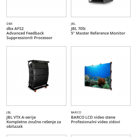
DBX
JBL
dbx AFS2
JBL 705i
Advanced Feedback
5" Master Reference Monitor
Suppression® Processor
JBL
BARCO
JBL VTX A-serije
BARCO LCD video stene
Kompletno zvučno rešenje za
Profesionalni video zidovi
obilazak