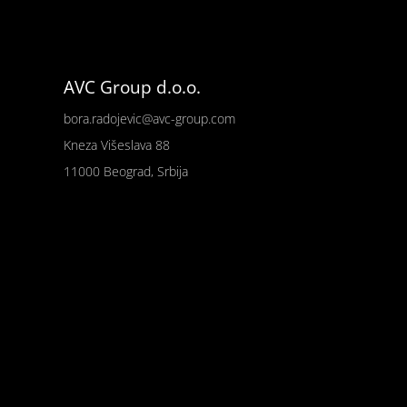
AVC Group d.o.o.
bora.radojevic@avc-group.com
Kneza Višeslava 88
11000 Beograd, Srbija