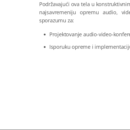
Podržavajući ova tela u konstruktivn
najsavremeniju opremu audio, vid
sporazumu za:
Projektovanje audio-video-konfer
Isporuk
u
opreme i implementacij