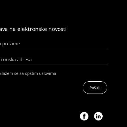
java na elektronske novosti
i prezime
tronska adresa
Slažem se sa opštim uslovima
Pošalji