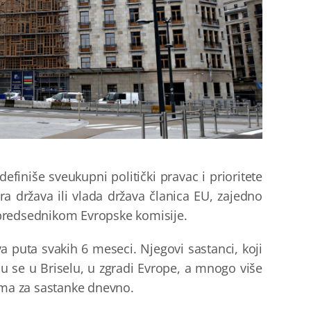
definiše sveukupni politički pravac i prioritete
ra
država ili vlada država članica EU, zajedno
predsednikom Evropske komisije.
a puta svakih 6 meseci. Njegovi sastanci, koji
u se u Briselu, u zgradi Evrop
e
, a mnogo više
ama za sastanke dnevno.