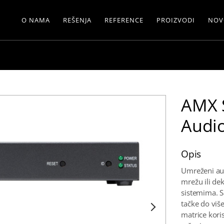
O NAMA
REŠENJA
REFERENCE
PROIZVODI
NOV
AMX 
Audio
Opis
Umreženi aud
mrežu ili de
sistemima. S
tačke do više
matrice kori