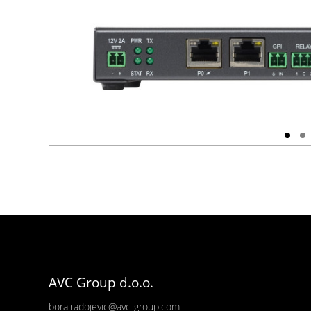
AVC Group d.o.o.
bora.radojevic@avc-group.com