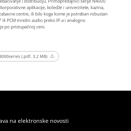
ebacivanje i distribuciju. Primopredajnici serije N4000
 korporativne aplikacije, koledže i univerzitete, kazina,
zabavne centre, ili bilo koga kome je potreban robustan
 ili PCM mrežni audio preko IP-a i analogno
je po pristupačnoj ceni.
000series (.pdf, 3.2 MB)
java na elektronske novosti