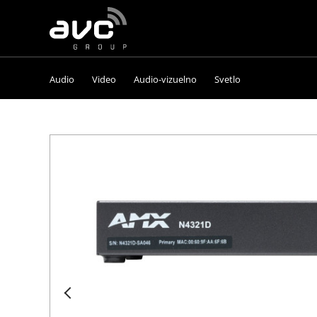
AVC
Group
Audio
Video
Audio-vizuelno
Svetlo