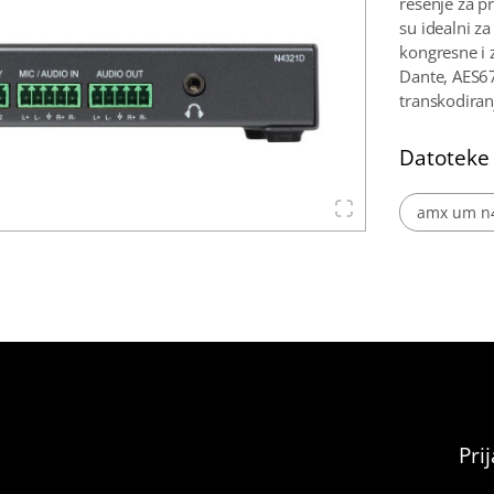
rešenje za pr
su idealni za
kongresne i 
Dante, AES67
transkodiran
Datoteke
amx um n4
Pri