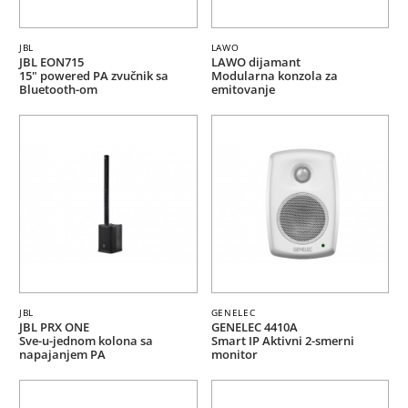
JBL
LAWO
JBL EON715
LAWO dijamant
15" powered PA zvučnik sa
Modularna konzola za
Bluetooth-om
emitovanje
JBL
GENELEC
JBL PRX ONE
GENELEC 4410A
Sve-u-jednom kolona sa
Smart IP Aktivni 2-smerni
napajanjem PA
monitor