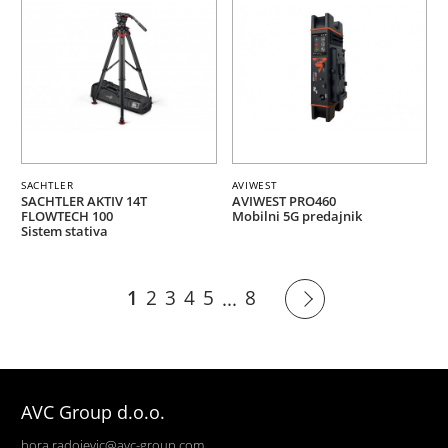
SACHTLER
AVIWEST
SACHTLER AKTIV 14T
AVIWEST PRO460
FLOWTECH 100
Mobilni 5G predajnik
Sistem stativa
1
2
3
4
5
8
...
AVC Group d.o.o.
bora.radojevic@avc-group.com