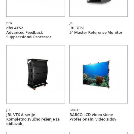
DBX
JBL
dbx AFS2
JBL 705i
Advanced Feedback
5" Master Reference Monitor
Suppression® Processor
JBL
BARCO
JBL VTX A-serije
BARCO LCD video stene
Kompletno zvučno rešenje za
Profesionalni video zidovi
obilazak