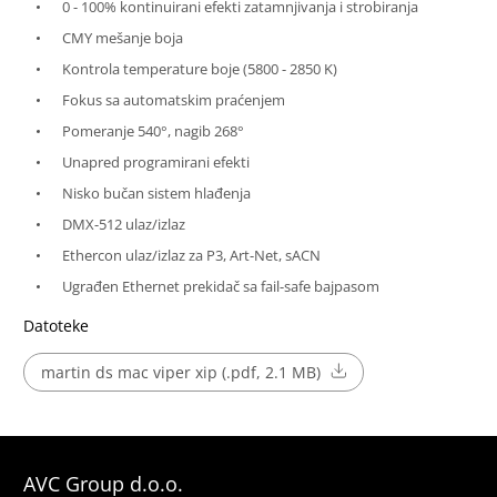
0 - 100% kontinuirani efekti zatamnjivanja i strobiranja
CMY mešanje boja
Kontrola temperature boje (5800 - 2850 K)
Fokus sa automatskim praćenjem
Pomeranje 540°, nagib 268°
Unapred programirani efekti
Nisko bučan sistem hlađenja
DMX-512 ulaz/izlaz
Ethercon ulaz/izlaz za P3, Art-Net, sACN
Ugrađen Ethernet prekidač sa fail-safe bajpasom
Datoteke
martin ds mac viper xip (.pdf, 2.1 MB)
AVC Group d.o.o.