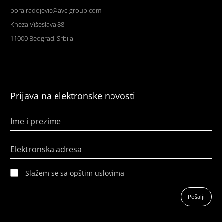
bora.radojevic@avc-group.com
Kneza Višeslava 88
11000 Beograd, Srbija
Prijava na elektronske novosti
Ime i prezime
Elektronska adresa
Slažem se sa opštim uslovima
Pošalji