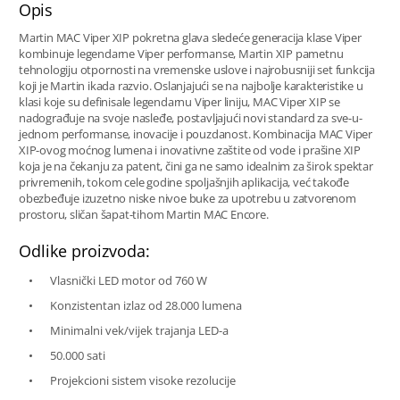
Opis
Martin MAC Viper XIP pokretna glava sledeće generacija klase Viper
kombinuje legendarne Viper performanse, Martin XIP pametnu
tehnologiju otpornosti na vremenske uslove i najrobusniji set funkcija
koji je Martin ikada razvio. Oslanjajući se na najbolje karakteristike u
klasi koje su definisale legendarnu Viper liniju, MAC Viper XIP se
nadograđuje na svoje nasleđe, postavljajući novi standard za sve-u-
jednom performanse, inovacije i pouzdanost. Kombinacija MAC Viper
XIP-ovog moćnog lumena i inovativne zaštite od vode i prašine XIP
koja je na čekanju za patent, čini ga ne samo idealnim za širok spektar
privremenih, tokom cele godine spoljašnjih aplikacija, već takođe
obezbeđuje izuzetno niske nivoe buke za upotrebu u zatvorenom
prostoru, sličan šapat-tihom Martin MAC Encore.
Odlike proizvoda:
Vlasnički LED motor od 760 W
Konzistentan izlaz od 28.000 lumena
Minimalni vek/vijek trajanja LED-a
50.000 sati
Projekcioni sistem visoke rezolucije