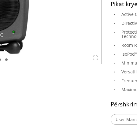
Pikat kry
Active 
Directi
Protect
Techno
Room R
IsoPod
Minimu
Versati
Frequen
Maximum
Përshkri
User Manua