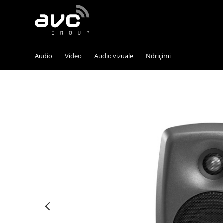
AVC
Group
Audio
Video
Audio vizuale
Ndriçimi