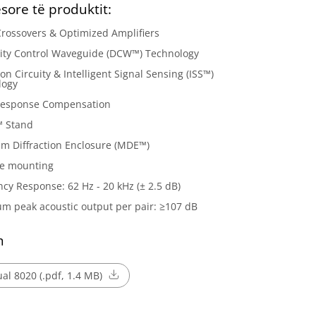
esore të produktit:
Crossovers & Optimized Amplifiers
vity Control Waveguide (DCW™) Technology
ion Circuity & Intelligent Signal Sensing (ISS™)
logy
esponse Compensation
™ Stand
m Diffraction Enclosure (MDE™)
le mounting
cy Response: 62 Hz - 20 kHz (± 2.5 dB)
 peak acoustic output per pair: ≥107 dB
m
l 8020 (.pdf, 1.4 MB)