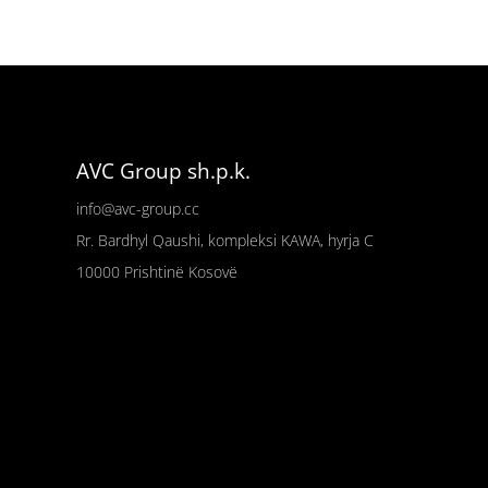
AVC Group sh.p.k.
info@avc-group.cc
Rr. Bardhyl Qaushi, kompleksi KAWA, hyrja C
10000
Prishtinë
Kosovë