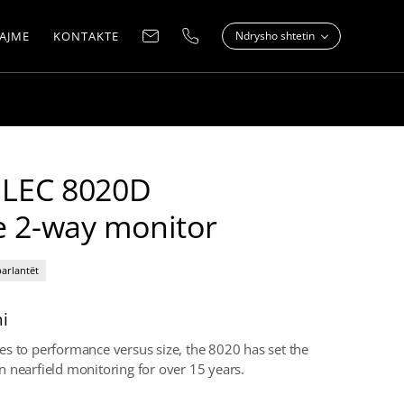
AJME
KONTAKTE
Ndrysho shtetin
LEC 8020D
e 2-way monitor
parlantët
i
s to performance versus size, the 8020 has set the
 nearfield monitoring for over 15 years.