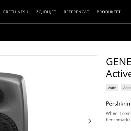
RRETH NESH
ZGJIDHJET
REFERENCAT
PRODUKTET
L
GENE
Activ
Aktiv
Alto
Përshkrim
When it come
benchmark in