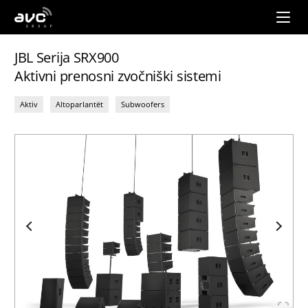
AVC
Group
JBL Serija SRX900
Aktivni prenosni zvočniški sistemi
Aktiv
Altoparlantët
Subwoofers