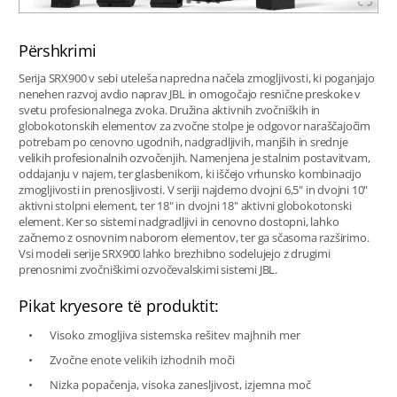
Përshkrimi
Serija SRX900 v sebi uteleša napredna načela zmogljivosti, ki poganjajo
nenehen razvoj avdio naprav JBL in omogočajo resnične preskoke v
svetu profesionalnega zvoka. Družina aktivnih zvočniških in
globokotonskih elementov za zvočne stolpe je odgovor naraščajočim
potrebam po cenovno ugodnih, nadgradljivih, manjših in srednje
velikih profesionalnih ozvočenjih. Namenjena je stalnim postavitvam,
oddajanju v najem, ter glasbenikom, ki iščejo vrhunsko kombinacijo
zmogljivosti in prenosljivosti. V seriji najdemo dvojni 6,5" in dvojni 10"
aktivni stolpni element, ter 18" in dvojni 18" aktivni globokotonski
element. Ker so sistemi nadgradljivi in cenovno dostopni, lahko
začnemo z osnovnim naborom elementov, ter ga sčasoma razširimo.
Vsi modeli serije SRX900 lahko brezhibno sodelujejo z drugimi
prenosnimi zvočniškimi ozvočevalskimi sistemi JBL.
Pikat kryesore të produktit:
Visoko zmogljiva sistemska rešitev majhnih mer
Zvočne enote velikih izhodnih moči
Nizka popačenja, visoka zanesljivost, izjemna moč