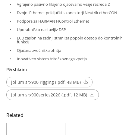
Vgrajeno pasivno hlajeno ojačevalno vezje razreda D
Dvojni Ethernet priključki s konektorji Neutrik etherCON
Podpora za HARMAN HControl Ethernet
Uporabniško nastavljiv DSP
LCD zaslon na zadnji strani za popoln dostop do kontrolnih
funkcij
Ojačana zvočniška ohišja
Inovativen sistem tritočkovnega vpetja
Përshkrim
jbl um srx900 rigging (.pdf, 48 MB)
jbl um srx900series2026 (.pdf, 12 MB)
Related