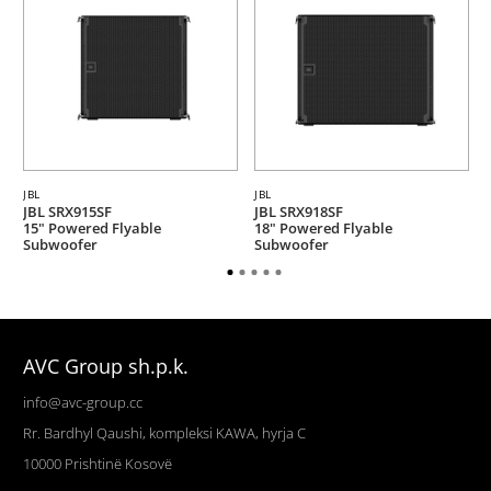
JBL
JBL
JBL SRX915SF
JBL SRX918SF
15" Powered Flyable
18" Powered Flyable
Subwoofer
Subwoofer
AVC Group sh.p.k.
info@avc-group.cc
Rr. Bardhyl Qaushi, kompleksi KAWA, hyrja C
10000
Prishtinë
Kosovë