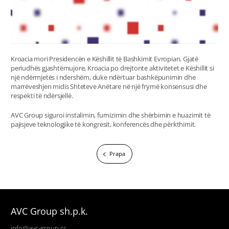
Kroacia mori Presidencën e Këshillit të Bashkimit Evropian. Gjatë
periudhës gjashtëmujore, Kroacia po drejtonte aktivitetet e Këshillit si
një ndërmjetës i ndershëm, duke ndërtuar bashkëpunimin dhe
marrëveshjen midis Shteteve Anëtare në një frymë konsensusi dhe
respekti të ndërsjellë.
AVC Group siguroi instalimin, furnizimin dhe shërbimin e huazimit të
pajisjeve teknologjike të kongresit, konferencës dhe përkthimit.
Prapa
AVC Group sh.p.k.
info@avc-group.cc