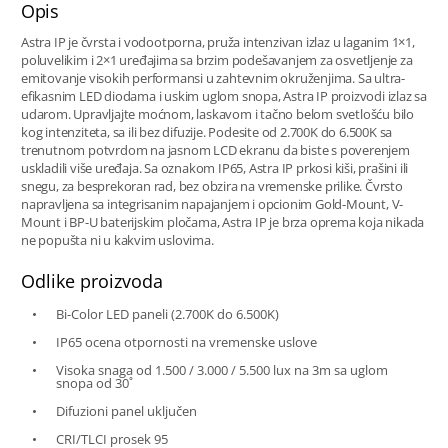
Opis
Astra IP je čvrsta i vodootporna, pruža intenzivan izlaz u laganim 1×1,
poluvelikim i 2×1 uređajima sa brzim podešavanjem za osvetljenje za
emitovanje visokih performansi u zahtevnim okruženjima. Sa ultra-
efikasnim LED diodama i uskim uglom snopa, Astra IP proizvodi izlaz sa
udarom. Upravljajte moćnom, laskavom i tačno belom svetlošću bilo
kog intenziteta, sa ili bez difuzije. Podesite od 2.700K do 6.500K sa
trenutnom potvrdom na jasnom LCD ekranu da biste s poverenjem
uskladili više uređaja. Sa oznakom IP65, Astra IP prkosi kiši, prašini ili
snegu, za besprekoran rad, bez obzira na vremenske prilike. Čvrsto
napravljena sa integrisanim napajanjem i opcionim Gold-Mount, V-
Mount i BP-U baterijskim pločama, Astra IP je brza oprema koja nikada
ne popušta ni u kakvim uslovima.
Odlike proizvoda
Bi-Color LED paneli (2.700K do 6.500K)
IP65 ocena otpornosti na vremenske uslove
Visoka snaga od 1.500 / 3.000 / 5.500 lux na 3m sa uglom
snopa od 30˚
Difuzioni panel uključen
CRI/TLCI prosek 95