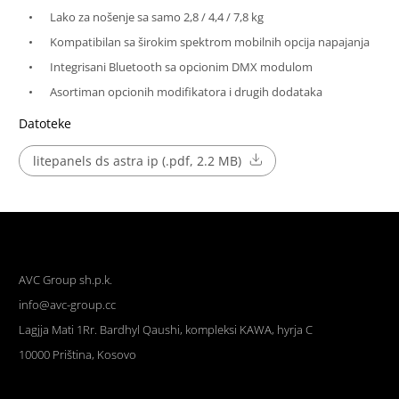
Lako za nošenje sa samo 2,8 / 4,4 / 7,8 kg
Kompatibilan sa širokim spektrom mobilnih opcija napajanja
Integrisani Bluetooth sa opcionim DMX modulom
Asortiman opcionih modifikatora i drugih dodataka
Datoteke
litepanels ds astra ip (.pdf, 2.2 MB)
AVC Group sh.p.k.
info@avc-group.cc
Lagjja Mati 1Rr. Bardhyl Qaushi, kompleksi KAWA, hyrja C
10000 Priština, Kosovo