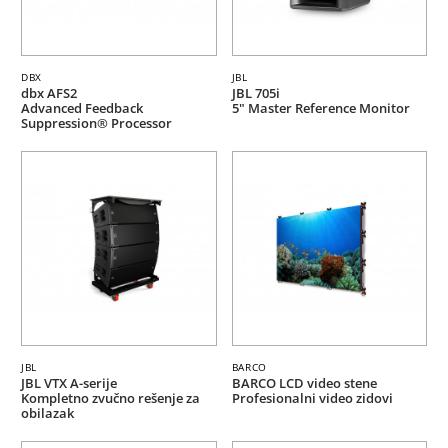
DBX
JBL
dbx AFS2
JBL 705i
Advanced Feedback
5" Master Reference Monitor
Suppression® Processor
JBL
BARCO
JBL VTX A-serije
BARCO LCD video stene
Kompletno zvučno rešenje za
Profesionalni video zidovi
obilazak