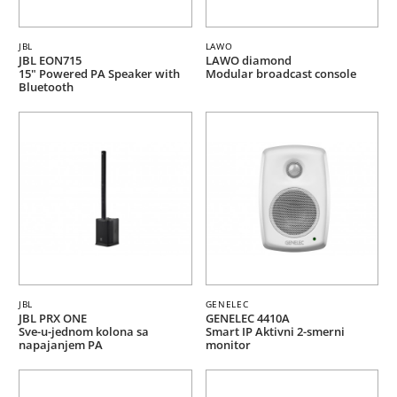
JBL
LAWO
JBL EON715
LAWO diamond
15" Powered PA Speaker with
Modular broadcast console
Bluetooth
JBL
GENELEC
JBL PRX ONE
GENELEC 4410A
Sve-u-jednom kolona sa
Smart IP Aktivni 2-smerni
napajanjem PA
monitor