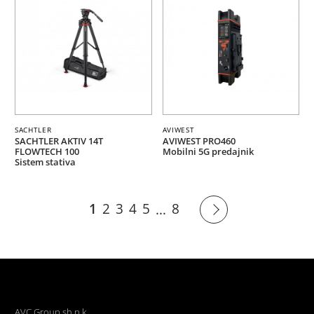
SACHTLER
AVIWEST
SACHTLER AKTIV 14T
AVIWEST PRO460
FLOWTECH 100
Mobilni 5G predajnik
Sistem stativa
1
2
3
4
5
8
...
AVC Group sh.p.k.