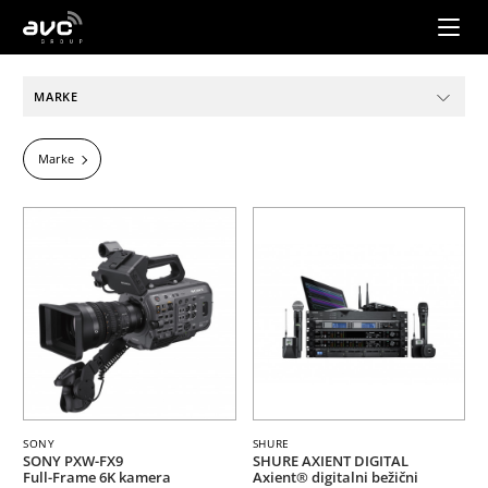
AVC
Group
MARKE
Marke
SONY
SHURE
SONY PXW-FX9
SHURE AXIENT DIGITAL
Full-Frame 6K kamera
Axient® digitalni bežični