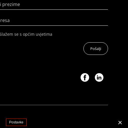
i prezime
dresa
Slažem se s općim uvjetima
Pošalji
.
Postavke