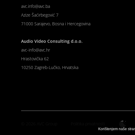
avc.info@avc.ba
Azize Šaćirbegović 7
71000 Sarajevo, Bosna i Hercegovina
Audio Video Consulting d.o.o.
avc-info@avc.hr
Hrastovička 62
10250 Zagreb-Lučko, Hrvatska
© 2026 AVC Group
Politika privatnosti
Korištenjem naše stra