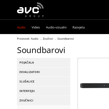
AVC
Group
Audio
Video
Audio-vizualni
Rasvjeta
Proizvodi:
Audio
Zvučnici
Soundbarovi
Soundbarovi
POJAČALA
EKVALIZATORI
SLUŠALICE
INTERFEJSI
ZVUČNICI