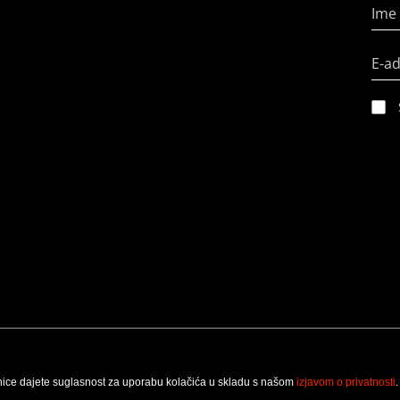
Ime 
E-a
nice dajete suglasnost za uporabu kolačića u skladu s našom
izjavom o privatnosti