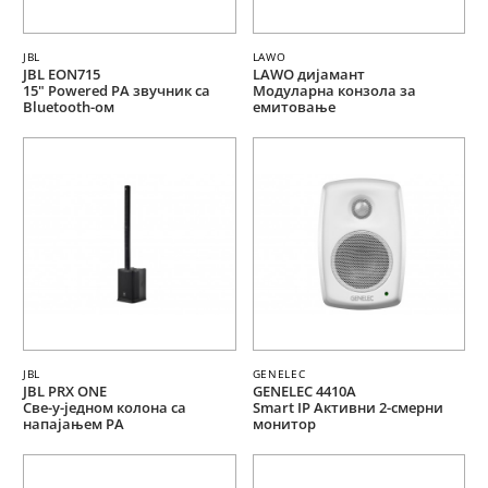
JBL
LAWO
JBL EON715
LAWO дијамант
15" Powered PA звучник са
Модуларна конзола за
Bluetooth-ом
емитовање
JBL
GENELEC
JBL PRX ONE
GENELEC 4410A
Све-у-једном колона са
Smart IP Активни 2-смерни
напајањем PA
монитор