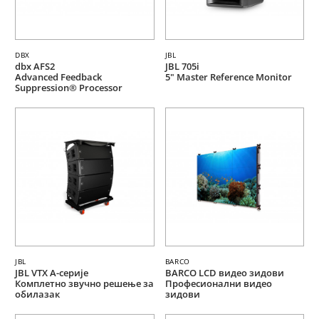
DBX
JBL
dbx AFS2
JBL 705i
Advanced Feedback
5" Master Reference Monitor
Suppression® Processor
JBL
BARCO
JBL VTX A-серије
BARCO LCD видео зидови
Комплетно звучно решење за
Професионални видео
обилазак
зидови