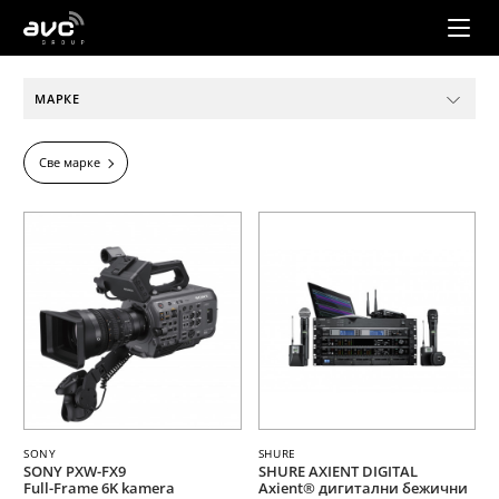
AVC
Group
МАРКЕ
Све марке
SONY
SHURE
SONY PXW-FX9
SHURE AXIENT DIGITAL
Full-Frame 6K kamera
Axient® дигитални бежични