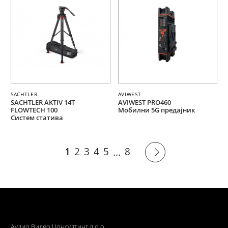
SACHTLER
AVIWEST
SACHTLER AKTIV 14T
AVIWEST PRO460
FLOWTECH 100
Мобилни 5G предајник
Систем статива
1
2
3
4
5
8
...
Аудио Видео Цонсултинг д.о.о.