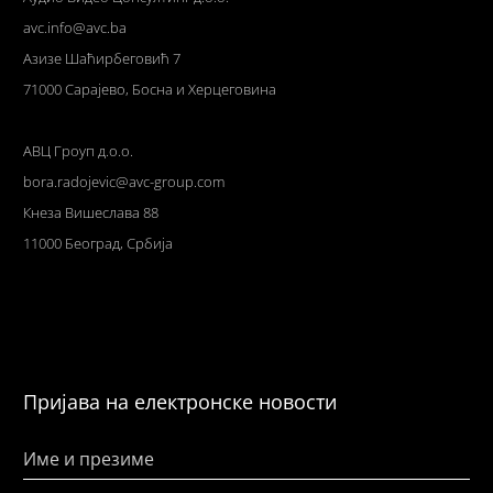
avc.info@avc.ba
Азизе Шаћирбеговић 7
71000 Сарајево, Босна и Херцеговина
АВЦ Гроуп д.о.о.
bora.radojevic@avc-group.com
Кнеза Вишеслава 88
11000 Београд, Србија
Пријава на електронске новости
Име и презиме