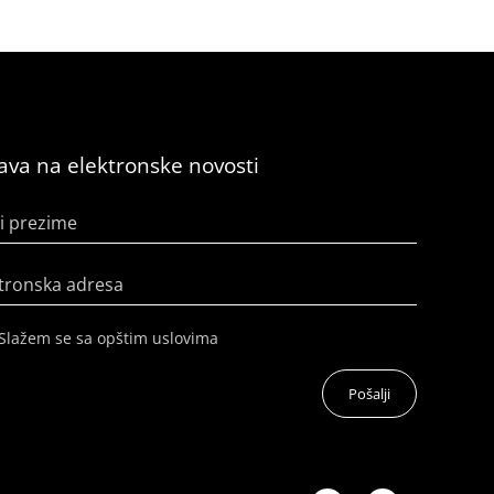
java na elektronske novosti
i prezime
tronska adresa
Slažem se sa opštim uslovima
Pošalji