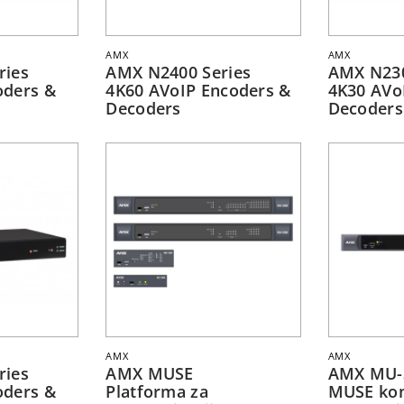
AMX
AMX
ries
AMX N2400 Series
AMX N230
oders &
4K60 AVoIP Encoders &
4K30 AVo
Decoders
Decoders
AMX
AMX
ries
AMX MUSE
AMX MU-
oders &
Platforma za
MUSE kon