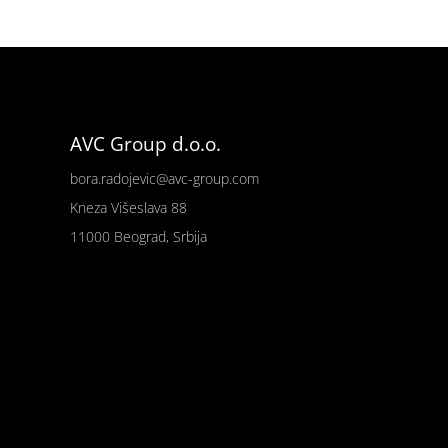
AVC Group d.o.o.
bora.radojevic@avc-group.com
Kneza Višeslava 88
11000 Beograd, Srbija