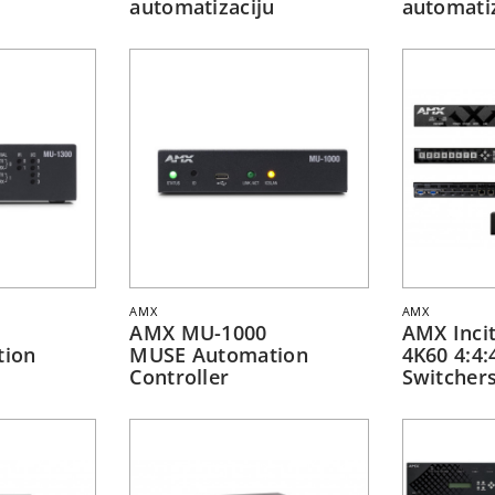
automatizaciju
automatiz
AMX
AMX
AMX MU-1000
AMX Incit
tion
MUSE Automation
4K60 4:4:
Controller
Switcher