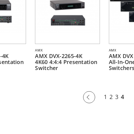
AMX
AMX
-4K
AMX DVX-2265-4K
AMX DVX 
sentation
4K60 4:4:4 Presentation
All-In-On
Switcher
Switcher
1
2
3
4