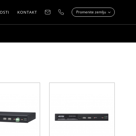
OSTI
KONTAKT
Promenite zemlju