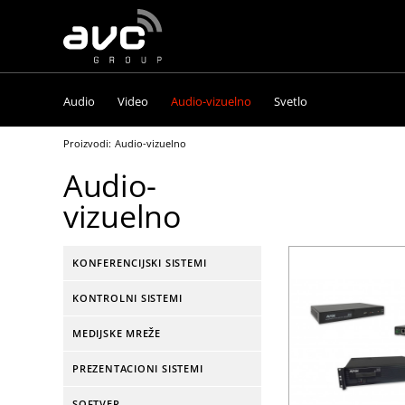
AVC
Group
Audio
Video
Audio-vizuelno
Svetlo
Proizvodi:
Audio-vizuelno
Audio-
vizuelno
KONFERENCIJSKI SISTEMI
KONTROLNI SISTEMI
MEDIJSKE MREŽE
PREZENTACIONI SISTEMI
SOFTVER