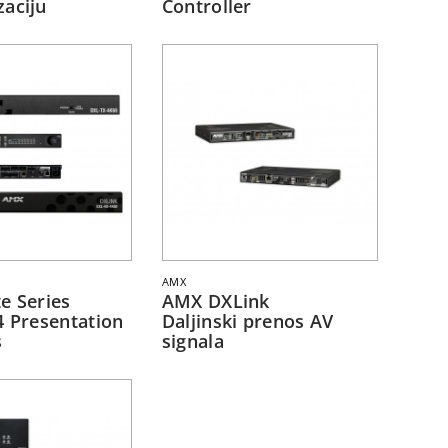
aciju
Controller
AMX
e Series
AMX DXLink
4 Presentation
Daljinski prenos AV
s
signala