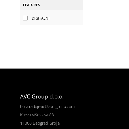
FEATURES
DIGITALNI
AVC Group d.o.o.
bora.radojevic@avc-group.com
Kneza Višeslava 88
11000 Beograd, Srbija