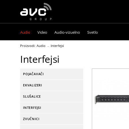
AVC
Group
Audio
Video
Audio-vizuelno
Svetlo
Proizvodi:
Audio
Interfejsi
Interfejsi
POJAČAVAČI
EKVALIZERI
SLUŠALICE
INTERFEJSI
ZVUČNICI