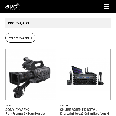
AVC
Group
PROIZVAJALCI
Vsi proizvajalci
SONY
SHURE
SONY PXW-FX9
SHURE AXIENT DIGITAL
Full-Frame 6K kamkorder
Digitalni brezžični mikrofonski