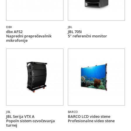
DBX
JBL
dbx AFS2
JBL 705i
Napredni preprečevalnik
5" referenčni monitor
mikrofonije
JBL
BARCO
JBL Serija VTX A
BARCO LCD video stene
Popoln sistem ozvočevanja
Profesionalne video stene
turnej