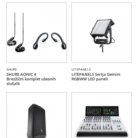
SHURE
LITEPANELS
SHURE AONIC 4
LITEPANELS Serija Gemini
Brezžični komplet ušesnih
RGBWW LED paneli
slušalk