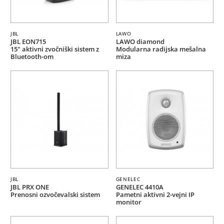
JBL
LAWO
JBL EON715
LAWO diamond
15" aktivni zvočniški sistem z
Modularna radijska mešalna
Bluetooth-om
miza
JBL
GENELEC
JBL PRX ONE
GENELEC 4410A
Prenosni ozvočevalski sistem
Pametni aktivni 2-vejni IP
monitor