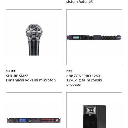
sistem Axient®
SHURE
DBX
SHURE SM58
dbx ZONEPRO 1260
Dinamični vokalni mikrofon
12x6 digitalni conski
procesor