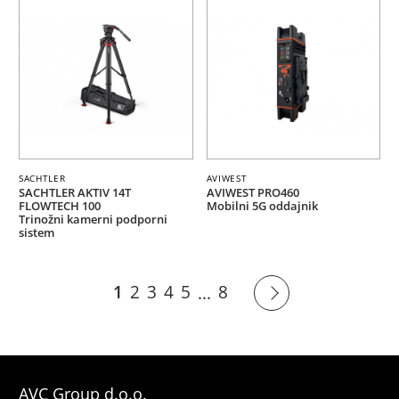
SACHTLER
AVIWEST
SACHTLER AKTIV 14T
AVIWEST PRO460
FLOWTECH 100
Mobilni 5G oddajnik
Trinožni kamerni podporni
sistem
1
2
3
4
5
8
...
AVC Group d.o.o.