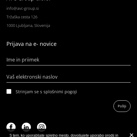
info@avc-group.si
Tržaška cesta 126
1000 Ljubljana, Slovenija
Prijava na e- novice
Ime in priimek
Vaš elektronski naslov
Strinjam se s splošnimi pogoji
Pošlji
S tem, ko uporabljate spletno mesto, dovoljujete uporabo orodij in