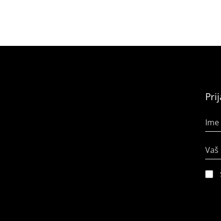
Pri
Ime 
Vaš 