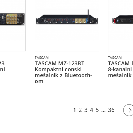
TASCAM
TASCAM
23
TASCAM MZ-123BT
TASCAM 
ni
Kompaktni conski
8-kanalni
mešalnik z Bluetooth-
mešalnik
om
1
2
3
4
5
36
...