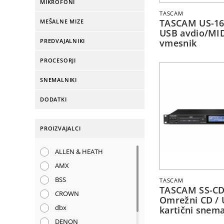
MIKROFONI
TASCAM
TASCAM US-16
MEŠALNE MIZE
USB avdio/MI
PREDVAJALNIKI
vmesnik
PROCESORJI
SNEMALNIKI
DODATKI
PROIZVAJALCI
ALLEN & HEATH
AMX
BSS
TASCAM
TASCAM SS-C
CROWN
Omrežni CD / 
dbx
kartični snema
DENON