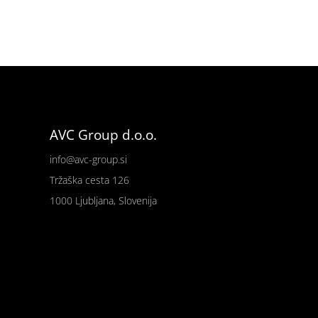
AVC Group d.o.o.
info@avc-group.si
Tržaška cesta 126
1000 Ljubljana, Slovenija