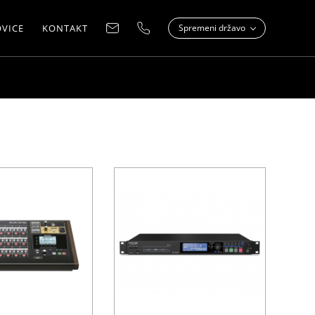
VICE
KONTAKT
Spremeni državo