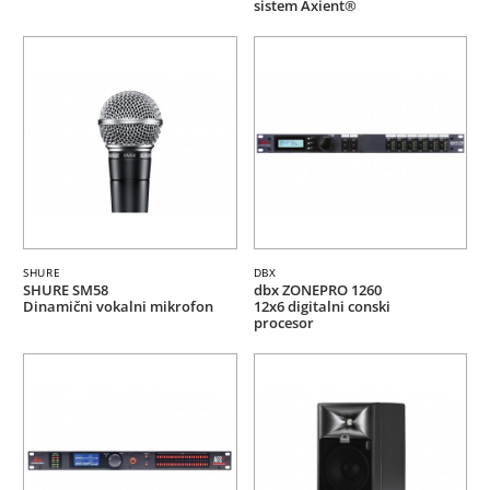
sistem Axient®
SHURE
DBX
SHURE SM58
dbx ZONEPRO 1260
Dinamični vokalni mikrofon
12x6 digitalni conski
procesor