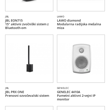
JBL
LAWO
JBL EON715
LAWO diamond
15" aktivni zvočniški sistem z
Modularna radijska mešalna
Bluetooth-om
miza
JBL
GENELEC
JBL PRX ONE
GENELEC 4410A
Prenosni ozvočevalski sistem
Pametni aktivni 2-vejni IP
monitor