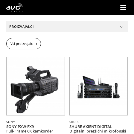
AVC
Group
PROIZVAJALCI
Vsi proizvajalci
SONY
SHURE
SONY PXW-FX9
SHURE AXIENT DIGITAL
Full-Frame 6K kamkorder
Digitalni brezžični mikrofonski