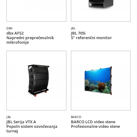
DBX
JBL
dbx AFS2
JBL 705i
Napredni preprečevalnik
5" referenčni monitor
mikrofonije
JBL
BARCO
JBL Serija VTX A
BARCO LCD video stene
Popoln sistem ozvočevanja
Profesionalne video stene
turnej