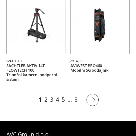
SACHTLER
AVIWEST
SACHTLER AKTIV 14T
AVIWEST PRO460
FLOWTECH 100
Mobilni 5G oddajnik
Trinožni kamerni podporni
sistem
1
2
3
4
5
8
...
AVC Group d.o.o.