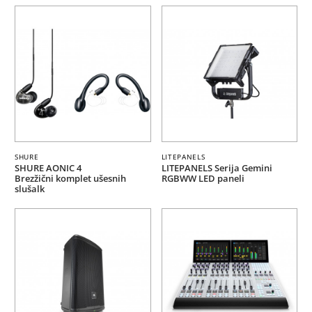
SHURE
LITEPANELS
SHURE AONIC 4
LITEPANELS Serija Gemini
Brezžični komplet ušesnih
RGBWW LED paneli
slušalk