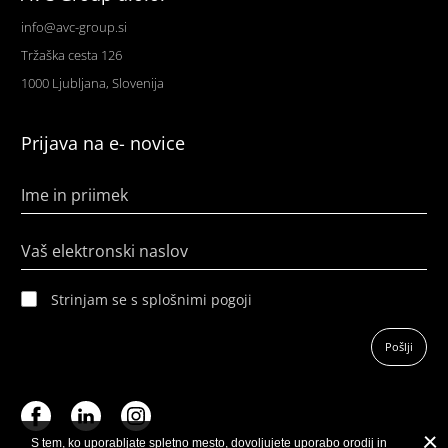
info@avc-group.si
Tržaška cesta 126
1000 Ljubljana, Slovenija
Prijava na e- novice
Ime in priimek
Vaš elektronski naslov
Strinjam se s splošnimi pogoji
Pošlji
S tem, ko uporabljate spletno mesto, dovoljujete uporabo orodij in