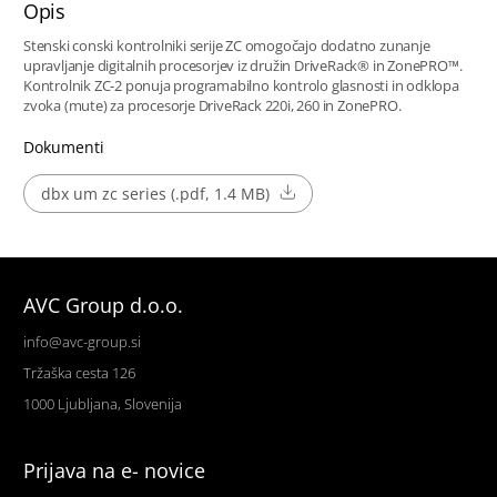
Opis
Stenski conski kontrolniki serije ZC omogočajo dodatno zunanje
upravljanje digitalnih procesorjev iz družin DriveRack® in ZonePRO™.
Kontrolnik ZC-2 ponuja programabilno kontrolo glasnosti in odklopa
zvoka (mute) za procesorje DriveRack 220i, 260 in ZonePRO.
Dokumenti
dbx um zc series (.pdf, 1.4 MB)
AVC Group d.o.o.
info@avc-group.si
Tržaška cesta 126
1000 Ljubljana, Slovenija
Prijava na e- novice