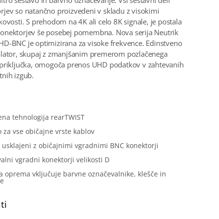
tro sestavo in barvno označevanje. Vsi sestavni deli
jev so natančno proizvedeni v skladu z visokimi
kovosti. S prehodom na 4K ali celo 8K signale, je postala
onektorjev še posebej pomembna. Nova serija Neutrik
D-BNC je optimizirana za visoke frekvence. Edinstveno
olator, skupaj z zmanjšanim premerom pozlačenega
 priključka, omogoča prenos UHD podatkov v zahtevanih
nih izgub.
:
ena tehnologija rearTWIST
o za vse običajne vrste kablov
usklajeni z običajnimi vgradnimi BNC konektorji
alni vgradni konektorji velikosti D
 oprema vključuje barvne označevalnike, klešče in
ke
ti