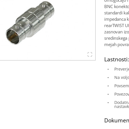
omogočajo hi
BNC konektor
standardi ka
impedanca k
rearTWIST UH
zasnovan iz
sredinskega
mejah povrat
Lastnosti
Preverj
Na volj
Povsem 
Povezov
Dodatna
nastav
Dokumen