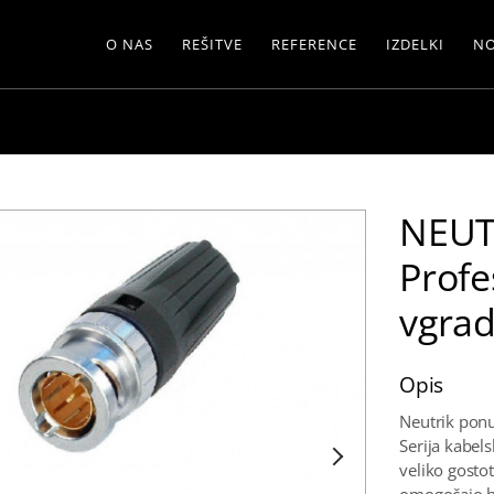
O NAS
REŠITVE
REFERENCE
IZDELKI
NO
NEUT
Profe
vgrad
Opis
Neutrik ponu
Serija kabel
veliko gosto