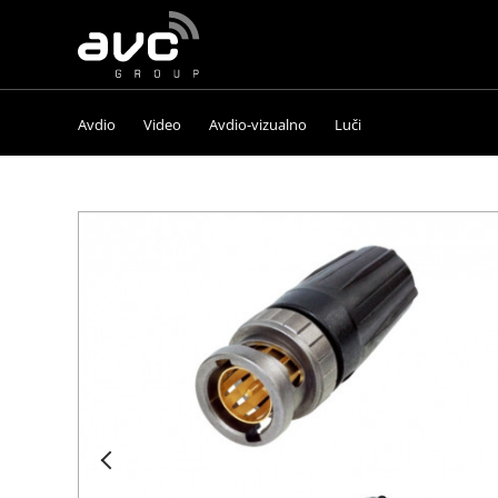
AVC
Group
Avdio
Video
Avdio-vizualno
Luči