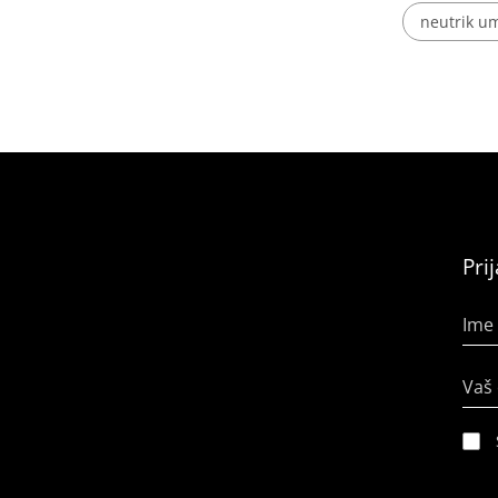
neutrik um
Pri
Ime 
Vaš 