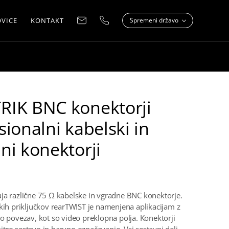
VICE
KONTAKT
Spremeni državo
RIK BNC konektorji
sionalni kabelski in
ni konektorji
ja različne 75 Ω kabelske in vgradne BNC konektorje.
skih priključkov rearTWIST je namenjena aplikacijam z
to povezav, kot so video preklopna polja. Konektorji