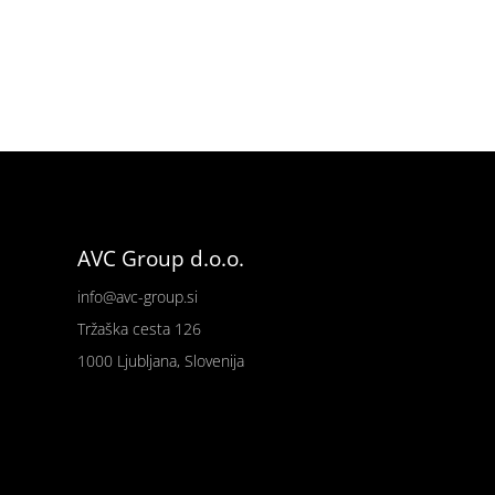
AVC Group d.o.o.
info@avc-group.si
Tržaška cesta 126
1000 Ljubljana, Slovenija