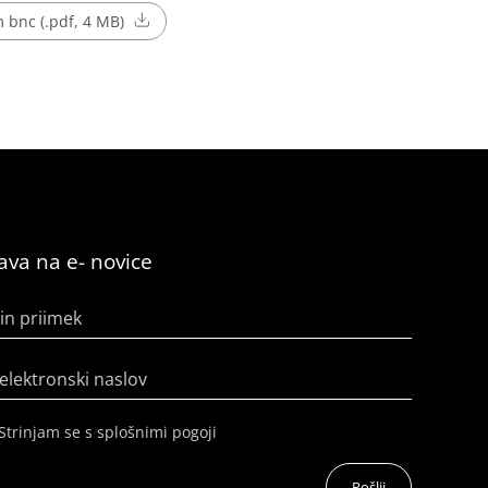
 bnc (.pdf, 4 MB)
java na e- novice
in priimek
elektronski naslov
Strinjam se s splošnimi pogoji
Pošlji