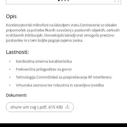
Opis
Kondenzatorski mikrofoni na labodjem vratu Centraverse so idealen
pripomoček za potrebe fiksnih ozvočenj v poslovnih objektih, cerkvah
in državnih inštitucijah. Dvosekcijski labodji vrat omogoča precizno
postavitev in s tem boljše pogoje zajema zvoka.
Lastnosti:
Kardioidna smerna karakteristika
Frekvenčna prilagoditev za govor
Tehnologija CommShiled za preprečevanje RF interferenc
Vrhunska zasnova ter robustna in zanesljiva izvedba
Dokumenti
shure um cvg (.pdf, 615 KB)