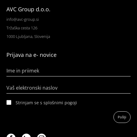
AVC Group d.o.o.
info@avc-group.si
Tržaška cesta 126
1000 Ljubljana, Slovenija
Prijava na e- novice
Ime in priimek
Vaš elektronski naslov
Strinjam se s splošnimi pogoji
Pošlji