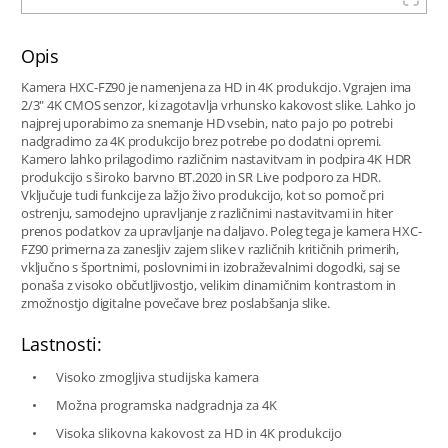
Opis
Kamera HXC-FZ90 je namenjena za HD in 4K produkcijo. Vgrajen ima
2/3" 4K CMOS senzor, ki zagotavlja vrhunsko kakovost slike. Lahko jo
najprej uporabimo za snemanje HD vsebin, nato pa jo po potrebi
nadgradimo za 4K produkcijo brez potrebe po dodatni opremi.
Kamero lahko prilagodimo različnim nastavitvam in podpira 4K HDR
produkcijo s široko barvno BT.2020 in SR Live podporo za HDR.
Vključuje tudi funkcije za lažjo živo produkcijo, kot so pomoč pri
ostrenju, samodejno upravljanje z različnimi nastavitvami in hiter
prenos podatkov za upravljanje na daljavo. Poleg tega je kamera HXC-
FZ90 primerna za zanesljiv zajem slike v različnih kritičnih primerih,
vključno s športnimi, poslovnimi in izobraževalnimi dogodki, saj se
ponaša z visoko občutljivostjo, velikim dinamičnim kontrastom in
zmožnostjo digitalne povečave brez poslabšanja slike.
Lastnosti:
Visoko zmogljiva studijska kamera
Možna programska nadgradnja za 4K
Visoka slikovna kakovost za HD in 4K produkcijo