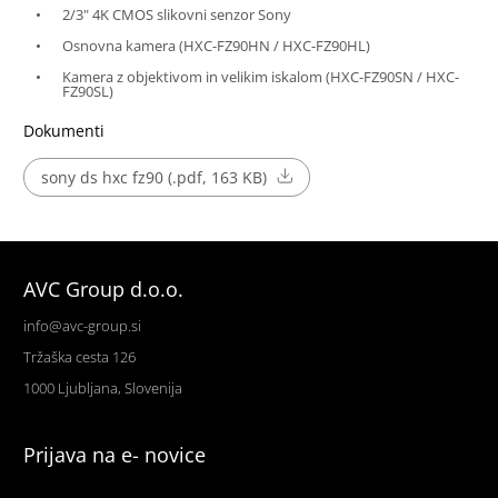
2/3" 4K CMOS slikovni senzor Sony
Osnovna kamera (HXC-FZ90HN / HXC-FZ90HL)
Kamera z objektivom in velikim iskalom (HXC-FZ90SN / HXC-
FZ90SL)
Dokumenti
sony ds hxc fz90 (.pdf, 163 KB)
AVC Group d.o.o.
info@avc-group.si
Tržaška cesta 126
1000 Ljubljana, Slovenija
Prijava na e- novice