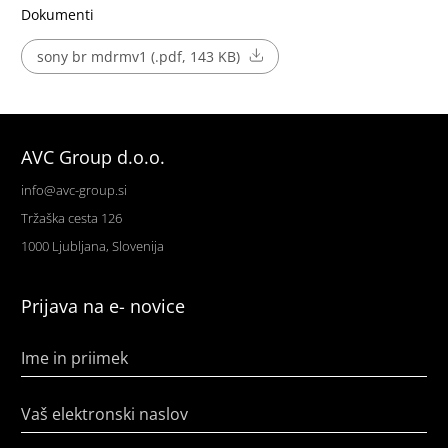
Dokumenti
sony br mdrmv1 (.pdf, 143 KB)
AVC Group d.o.o.
info@avc-group.si
Tržaška cesta 126
1000 Ljubljana, Slovenija
Prijava na e- novice
Ime in priimek
Vaš elektronski naslov