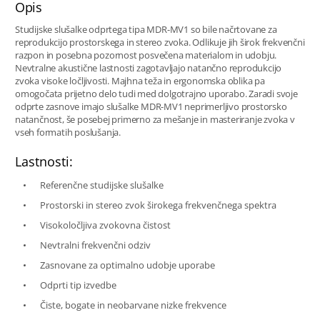
Opis
Studijske slušalke odprtega tipa MDR-MV1 so bile načrtovane za
reprodukcijo prostorskega in stereo zvoka. Odlikuje jih širok frekvenčni
razpon in posebna pozornost posvečena materialom in udobju.
Nevtralne akustične lastnosti zagotavljajo natančno reprodukcijo
zvoka visoke ločljivosti. Majhna teža in ergonomska oblika pa
omogočata prijetno delo tudi med dolgotrajno uporabo. Zaradi svoje
odprte zasnove imajo slušalke MDR-MV1 neprimerljivo prostorsko
natančnost, še posebej primerno za mešanje in masteriranje zvoka v
vseh formatih poslušanja.
Lastnosti:
Referenčne studijske slušalke
Prostorski in stereo zvok širokega frekvenčnega spektra
Visokoločljiva zvokovna čistost
Nevtralni frekvenčni odziv
Zasnovane za optimalno udobje uporabe
Odprti tip izvedbe
Čiste, bogate in neobarvane nizke frekvence