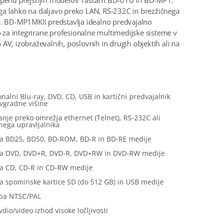
uspehu prejšnjih modelov Tascam BD-01U in BD-MP1.
a lahko na daljavo preko LAN, RS-232C in brezžičnega
a. BD-MP1MKII predstavlja idealno predvajalno
a integrirane profesionalne multimedijske sisteme v
 AV, izobraževalnih, poslovnih in drugih objektih ali na
:
onalni Blu-ray, DVD, CD, USB in kartični predvajalnik
vgradne višine
anje preko omrežja ethernet (Telnet), RS-232C ali
nega upravljalnika
ja BD25, BD50, BD-ROM, BD-R in BD-RE medije
ja DVD, DVD+R, DVD-R, DVD+RW in DVD-RW medije
ja CD, CD-R in CD-RW medije
a spominske kartice SD (do 512 GB) in USB medije
rba NTSC/PAL
dio/video izhod visoke ločljivosti