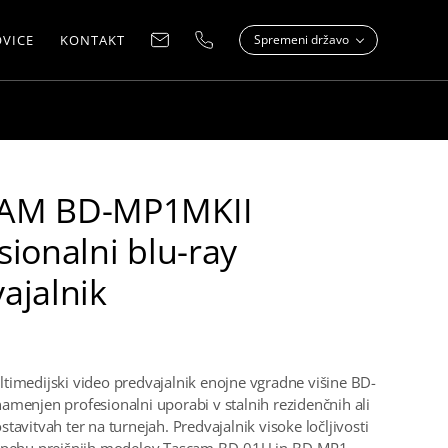
VICE
KONTAKT
Spremeni državo
AM BD-MP1MKII
sionalni blu-ray
ajalnik
timedijski video predvajalnik enojne vgradne višine BD-
amenjen profesionalni uporabi v stalnih rezidenčnih ali
tavitvah ter na turnejah. Predvajalnik visoke ločljivosti