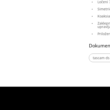
Ločeni 
Simetri
Koaksia
Zaklepn
upravlj
Prilože
Dokumen
tascam ds