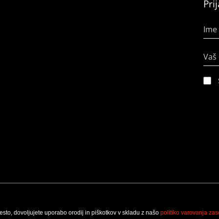
Pri
Ime 
Vaš 
esto, dovoljujete uporabo orodij in piškotkov v skladu z našo
politiko varovanja zas