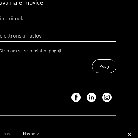
java na e- novice
in priimek
elektronski naslov
Strinjam se s splošnimi pogoji
Pošlji
ebnosti
.
Nastavitve