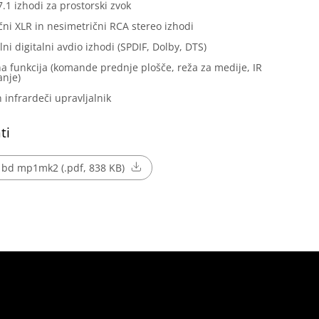
7.1 izhodi za prostorski zvok
čni XLR in nesimetrični RCA stereo izhodi
lni digitalni avdio izhodi (SPDIF, Dolby, DTS)
a funkcija (komande prednje plošče, reža za medije, IR
anje)
n infrardeči upravljalnik
ti
 bd mp1mk2 (.pdf, 838 KB)