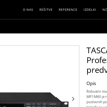
O NAS
REŠITVE
REFERENCE
IZDELKI
NO
TASC
Profe
predv
Opis
Robustni mul
MP1MKII je n
poslovnih pos