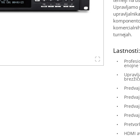
temelji na 
Upravljamo g
upravljalnik
komponento z
komercialnih
turnejah.
Lastnosti
Profesi
enojne 
Upravlj
brezžič
Predva
Predva
Predva
Predvaj
Pretvo
HDMI av