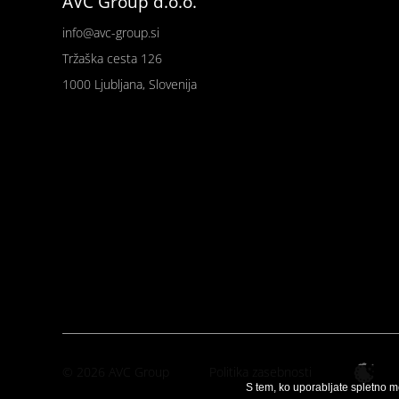
AVC Group d.o.o.
info@avc-group.si
Tržaška cesta 126
1000 Ljubljana, Slovenija
© 2026 AVC Group
Politika zasebnosti
S tem, ko uporabljate spletno m