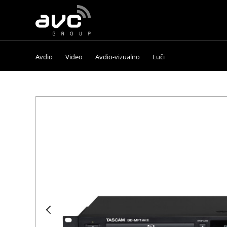
AVC
Group
Avdio
Video
Avdio-vizualno
Luči