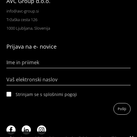
AVC Group d.o.o.
info@avc-group.si
Tržaška cesta 126
1000 Ljubljana, Slovenija
Prijava na e- novice
Ime in priimek
Vaš elektronski naslov
Strinjam se s splošnimi pogoji
Pošlji