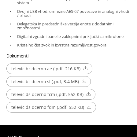
sistem
Dvojni USB vhod, omrežne AES-67 povezave in analogni vhodi
/ izhodi
Delegatska in predsedniška verzija enote z dodatnimi
zmožnostmi
Digitalni vgradni paneli z zaklepnimi priključki za mikrofone
Kristalno čist zvok in izvrstna razumljivost govora
Dokumenti
televic br dcerno ae (.pdf, 216 KB)
televic br dcerno sl (.pdf, 3.4 MB)
televic ds dcerno fcm (.pdf, 552 KB)
televic ds dcerno fdm (.pdf, 552 KB)