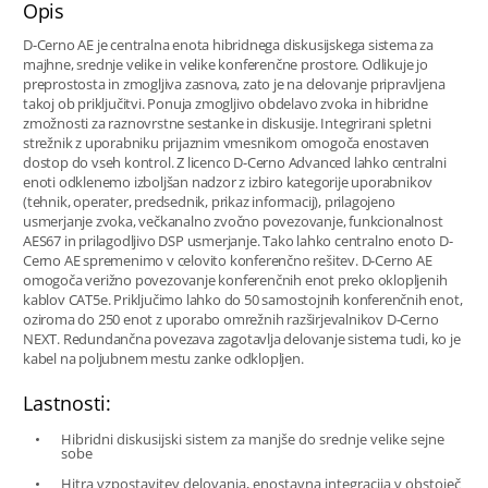
Opis
D-Cerno AE je centralna enota hibridnega diskusijskega sistema za
majhne, ​​srednje velike in velike konferenčne prostore. Odlikuje jo
preprostosta in zmogljiva zasnova, zato je na delovanje pripravljena
takoj ob priključitvi. Ponuja zmogljivo obdelavo zvoka in hibridne
zmožnosti za raznovrstne sestanke in diskusije. Integrirani spletni
strežnik z uporabniku prijaznim vmesnikom omogoča enostaven
dostop do vseh kontrol. Z licenco D-Cerno Advanced lahko centralni
enoti odklenemo izboljšan nadzor z izbiro kategorije uporabnikov
(tehnik, operater, predsednik, prikaz informacij), prilagojeno
usmerjanje zvoka, večkanalno zvočno povezovanje, funkcionalnost
AES67 in prilagodljivo DSP usmerjanje. Tako lahko centralno enoto D-
Cerno AE spremenimo v celovito konferenčno rešitev. D-Cerno AE
omogoča verižno povezovanje konferenčnih enot preko oklopljenih
kablov CAT5e. Priključimo lahko do 50 samostojnih konferenčnih enot,
oziroma do 250 enot z uporabo omrežnih razširjevalnikov D-Cerno
NEXT. Redundančna povezava zagotavlja delovanje sistema tudi, ko je
kabel na poljubnem mestu zanke odklopljen.
Lastnosti:
Hibridni diskusijski sistem za manjše do srednje velike sejne
sobe
Hitra vzpostavitev delovanja, enostavna integracija v obstoječ