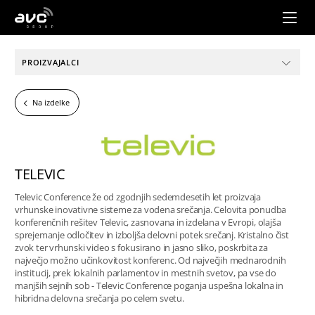
AVC
Group
PROIZVAJALCI
Na izdelke
TELEVIC
Televic Conference že od zgodnjih sedemdesetih let proizvaja
vrhunske inovativne sisteme za vodena srečanja. Celovita ponudba
konferenčnih rešitev Televic, zasnovana in izdelana v Evropi, olajša
sprejemanje odločitev in izboljša delovni potek srečanj. Kristalno čist
zvok ter vrhunski video s fokusirano in jasno sliko, poskrbita za
največjo možno učinkovitost konferenc. Od največjih mednarodnih
institucij, prek lokalnih parlamentov in mestnih svetov, pa vse do
manjših sejnih sob - Televic Conference poganja uspešna lokalna in
hibridna delovna srečanja po celem svetu.