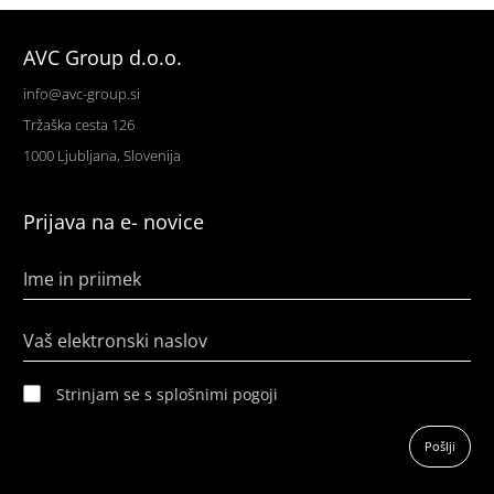
AVC Group d.o.o.
info@avc-group.si
Tržaška cesta 126
1000 Ljubljana, Slovenija
Prijava na e- novice
Ime in priimek
Vaš elektronski naslov
Strinjam se s splošnimi pogoji
Pošlji