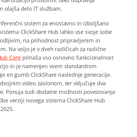
dardizacijo prostorov, tako odpravlja
in olajša delo IT službam.
nferenčni sistem za enostavno in izboljšano
 sistema ClickShare Hub lahko vse svoje sobe
odljivim, na prihodnost pripravljenim in
 Na voljo je v dveh različicah za različne
Hub Core
prinaša vso osnovno funkcionalnost
acijo in je namenjen vsem standardnim
uje en gumb ClickShare naslednje generacije.
dvojnim video zaslonom, ter vključuje dva
je. Ponuja tudi dodatne možnosti povezovanja
Obe verziji novega sistema ClickShare Hub
 2025.