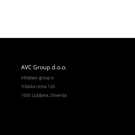
AVC Group d.o.o.
info@avc-group.si
Tržaška cesta 126
1000 Ljubljana, Slovenija