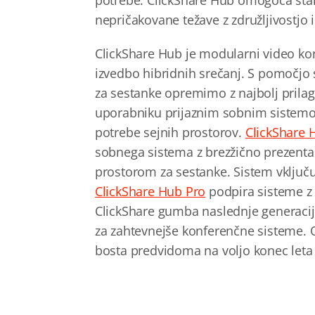
potrebe. ClickShare Hub omogoča stan
nepričakovane težave z združljivostjo 
ClickShare Hub je modularni video ko
izvedbo hibridnih srečanj. S pomočjo
za sestanke opremimo z najbolj prilag
uporabniku prijaznim sobnim sistemom.
potrebe sejnih prostorov.
ClickShare 
sobnega sistema z brezžično prezent
prostorom za sestanke. Sistem vključ
ClickShare Hub Pro
podpira sisteme z 
ClickShare gumba naslednje generaci
za zahtevnejše konferenčne sisteme. 
bosta predvidoma na voljo konec leta